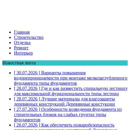
Главная
Строительство
Отделка
Ремонт
Интерьер
Новостная лента
[ 30.07.2026 ]
Варианты повышения
водонепроницаемости при монтаже мелкозаглубленного
фундамента
типы фундаментов
[ 28.07.2026 ]
Где и как разместить спиральную лестницу
для максимальной функциональности
типы лестниц
[ 28.07.2026 ]
Лучшие материалы для влагозащиты
деревянных конструкций
Деревянные констукции
[ 27.07.2026 ]
Особенности возведения фундамента из
строительных блоков на слабых грунтах
типы
фундаментов
[ 26.07.2026 ]
Как обеспечить пожаробезопасность