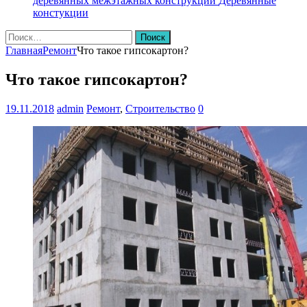
деревянных межэтажных конструкций
Деревянные
констукции
Найти:
Главная
Ремонт
Что такое гипсокартон?
Что такое гипсокартон?
19.11.2018
admin
Ремонт
,
Строительство
0