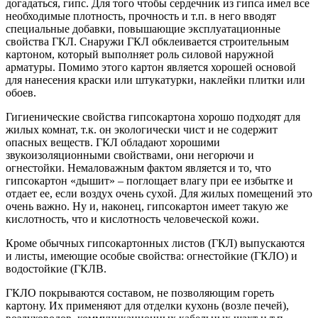
догадаться, гипс. Для того чтобы сердечник из гипса имел все
необходимые плотность, прочность и т.п. в него вводят
специальные добавки, повышающие эксплуатационные
свойства ГКЛ. Снаружи ГКЛ обклеивается строительным
картоном, который выполняет роль силовой наружной
арматуры. Помимо этого картон является хорошей основой
для нанесения краски или штукатурки, наклейки плитки или
обоев.
Гигиенические свойства гипсокартона хорошо подходят для
жилых комнат, т.к. он экологически чист и не содержит
опасных веществ. ГКЛ обладают хорошими
звукоизоляционными свойствами, они негорючи и
огнестойки. Немаловажным фактом является и то, что
гипсокартон «дышит» – поглощает влагу при ее избытке и
отдает ее, если воздух очень сухой. Для жилых помещений это
очень важно. Ну и, наконец, гипсокартон имеет такую же
кислотность, что и кислотность человеческой кожи.
Кроме обычных гипсокартонных листов (ГКЛ) выпускаются
и листы, имеющие особые свойства: огнестойкие (ГКЛО) и
водостойкие (ГКЛВ.
ГКЛО покрываются составом, не позволяющим гореть
картону. Их применяют для отделки кухонь (возле печей),