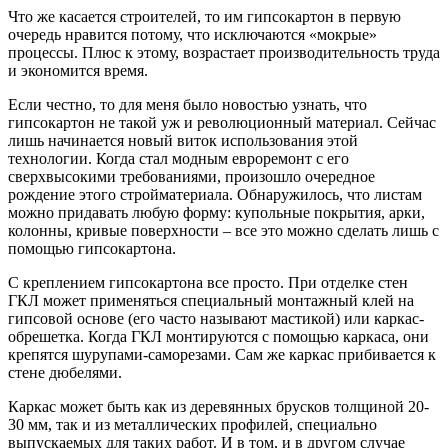
Что же касается строителей, то им гипсокартон в первую
очередь нравится потому, что исключаются «мокрые»
процессы. Плюс к этому, возрастает производительность труда
и экономится время.
Если честно, то для меня было новостью узнать, что
гипсокартон не такой уж и революционный материал. Сейчас
лишь начинается новый виток использования этой
технологии. Когда стал модным евроремонт с его
сверхвысокими требованиями, произошло очередное
рождение этого стройматериала. Обнаружилось, что листам
можно придавать любую форму: купольные покрытия, арки,
колонны, кривые поверхности – все это можно сделать лишь с
помощью гипсокартона.
С креплением гипсокартона все просто. При отделке стен
ГКЛ может применяться специальный монтажный клей на
гипсовой основе (его часто называют мастикой) или каркас-
обрешетка. Когда ГКЛ монтируются с помощью каркаса, они
крепятся шурупами-саморезами. Сам же каркас прибивается к
стене дюбелями.
Каркас может быть как из деревянных брусков толщиной 20-
30 мм, так и из металлических профилей, специально
выпускаемых для таких работ. И в том, и в другом случае