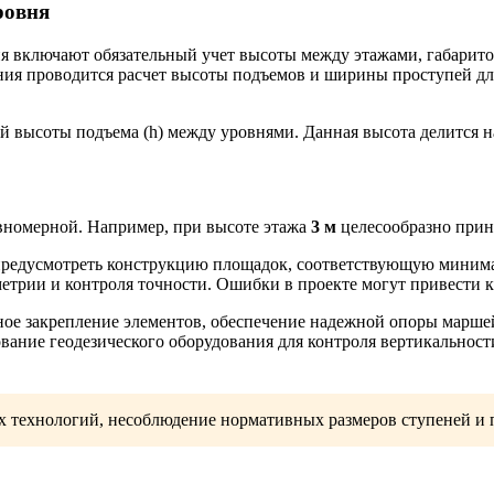
ровня
я включают обязательный учет высоты между этажами, габарито
ания проводится расчет высоты подъемов и ширины проступей дл
й высоты подъема (h) между уровнями. Данная высота делится на
авномерной. Например, при высоте этажа
3 м
целесообразно прин
редусмотреть конструкцию площадок, соответствующую минимал
метрии и контроля точности. Ошибки в проекте могут привести 
ое закрепление элементов, обеспечение надежной опоры маршей
ование геодезического оборудования для контроля вертикальнос
 технологий, несоблюдение нормативных размеров ступеней и 