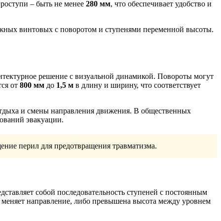
 проступи – быть не менее
280 мм
, что обеспечивает удобство и
ожных винтовых с поворотом и ступенями переменной высоты.
итектурное решение с визуальной динамикой. Повороты могут
тся от
800 мм
до
1,5 м
в длину и ширину, что соответствует
отдыха и смены направления движения. В общественных
бований эвакуации.
ение перил для предотвращения травматизма.
дставляет собой последовательность ступеней с постоянным
а меняет направление, либо превышена высота между уровнем