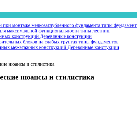
 при монтаже мелкозаглубленного фундамента
типы фундамент
у для максимальной функциональности
типы лестниц
янных конструкций
Деревянные констукции
оительных блоков на слабых грунтах
типы фундаментов
вянных межэтажных конструкций
Деревянные констукции
ские нюансы и стилистика
ческие нюансы и стилистика