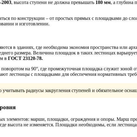
-2003
, высота ступени не должна превышать
180 мм
, а глубина
аться по конструкции – от простых прямых с площадками до сл
овании и изготовлении.
тся в зданиях, где необходима экономия пространства или арх
днего размера. Величина площадок в таких лестницах варьируе
ым в
ГОСТ 23120-78.
 поворотом на 90°, где промежуточная площадка служит зоной 
ивают лестницы с площадками для обеспечения нормативных тре
учитывать радиусы закругления ступеней и обязательное оснащ
уровня
х элементов: марши, площадки, ограждения и опоры. Марш пре
 где высота не изменяется. Площадки необходимы, если лестниц