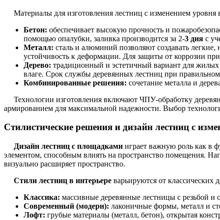
Материалы для изготовления лестниц с изменением уровня 
Бетон:
обеспечивает высокую прочность и пожаробезопа
помощью опалубки, заливка производится за 2-
3 дня
с уч
Металл:
сталь и алюминий позволяют создавать легкие,
устойчивость к деформации. Для защиты от коррозии пр
Дерево:
традиционный и эстетичный вариант для жилых 
влаге. Срок службы деревянных лестниц при правильном у
Комбинированные решения:
сочетание металла и дерев
Технологии изготовления включают ЧПУ-обработку деревянн
армированием для максимальной надежности. Выбор технологии
Стилистические решения и дизайн лестниц с изме
Дизайн лестниц с площадками
играет важную роль как в ф
элементом, способным влиять на пространство помещения. На
визуально расширяет пространство.
Стили лестниц в интерьере
варьируются от классических д
Классика:
массивные деревянные лестницы с резьбой и 
Современный (модерн):
лаконичные формы, металл и сте
Лофт:
грубые материалы (металл, бетон), открытая конст