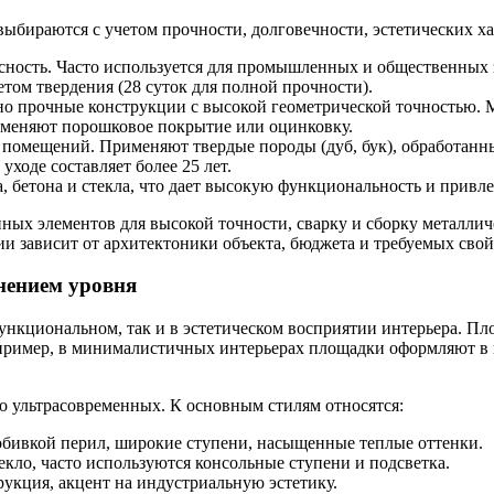
выбираются с учетом прочности, долговечности, эстетических х
сность. Часто используется для промышленных и общественных 
етом твердения (28 суток для полной прочности).
 но прочные конструкции с высокой геометрической точностью.
именяют порошковое покрытие или оцинковку.
помещений. Применяют твердые породы (дуб, бук), обработанн
ходе составляет более 25 лет.
а, бетона и стекла, что дает высокую функциональность и привл
ых элементов для высокой точности, сварку и сборку металлич
 зависит от архитектоники объекта, бюджета и требуемых свой
нением уровня
ункциональном, так и в эстетическом восприятии интерьера. Пл
пример, в минималистичных интерьерах площадки оформляют в н
о ультрасовременных. К основным стилям относятся:
обивкой перил, широкие ступени, насыщенные теплые оттенки.
кло, часто используются консольные ступени и подсветка.
рукция, акцент на индустриальную эстетику.