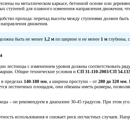
еплены на металлическом каркасе, бетонной основе или деревян
ых ступеней для плавного изменения направления движения, что 
добство прохода: перепад высоты между ступенями должен быт
е направления движения.
должна быть не менее
1,2 м
по ширине и не менее
1 м
глубины, 
м
ции лестницы с изменением уровня должны соответствовать ряд
марши. Общие технические условия и
СП 31-110-2003
/
СП 54.133
 в пределах
140-
180 мм
, а ширина проступи – от
280 до
320 мм
.
ается лестничных площадок, они обязаны иметь размеры, позволя
цы – он рекомендуем в диапазоне 30-45 градусов. При этом угол
тность использования и снижает риск несчастных случаев. Напр