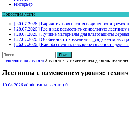
Интерьер
Новостная лента
[ 30.07.2026 ]
Варианты повышения водонепроницаемости
[ 28.07.2026 ]
Где и как разместить спиральную лестниц
[ 28.07.2026 ]
Лучшие материалы для влагозащиты дерев
[ 27.07.2026 ]
Особенности возведения фундамента из стр
[ 26.07.2026 ]
Как обеспечить пожаробезопасность дере
Найти:
Главная
типы лестниц
Лестницы с изменением уровня: техниче
Лестницы с изменением уровня: техни
19.04.2026
admin
типы лестниц
0