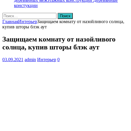
деревянных межэтажных конструкций
Деревянные
констукции
Найти:
Главная
Интерьер
Защищаем комнату от назойливого солнца,
купив шторы блэк аут
Защищаем комнату от назойливого
солнца, купив шторы блэк аут
03.09.2021
admin
Интерьер
0