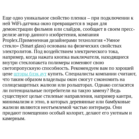
Еще одно уникальное свойство пленки – при подключении к
ней WiFi-датчика окно превращается в экран для
демонстрации фильмов или слайдов, сообщает в своем пресс-
релизе автор данного изобретения, компания
Propleх.Примененная дизайнерами технология «Умное
стекло» (Smart glass) основана на физических свойствах
электролитов. Под воздействием электрического тока,
например, когда нажата кнопка выключателя, находящиеся
внутри стеклопакета полимеры изменяют свою
светопропускную способность. Рекомендуем вам по хорошей
цене
шторы блэк аут
купить. Специалисты компании считают,
что таким образом владельцы окон смогут сэкономить на
солнцезащитных жалюзи или рольшторах. Однако согласятся
ли потенциальные потребители на такую замену? Ведь
существуют целые стилевые направления, например кантри,
минимализм и этно, в которых деревянные или бамбуковые
жалюзи являются неотъемлемой частью интерьера. Они
придают помещению особый колорит, делают его уютным и
камерным.