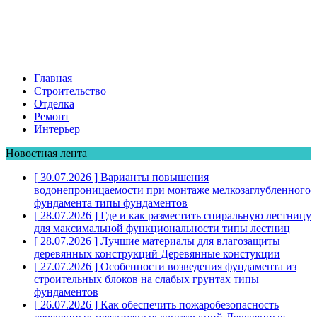
Главная
Строительство
Отделка
Ремонт
Интерьер
Новостная лента
[ 30.07.2026 ]
Варианты повышения
водонепроницаемости при монтаже мелкозаглубленного
фундамента
типы фундаментов
[ 28.07.2026 ]
Где и как разместить спиральную лестницу
для максимальной функциональности
типы лестниц
[ 28.07.2026 ]
Лучшие материалы для влагозащиты
деревянных конструкций
Деревянные констукции
[ 27.07.2026 ]
Особенности возведения фундамента из
строительных блоков на слабых грунтах
типы
фундаментов
[ 26.07.2026 ]
Как обеспечить пожаробезопасность