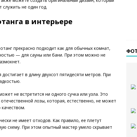
также можете создать оригинальный дизайн, который
 служить не один год.
отанга в интерьере
отанг прекрасно подходит как для обычных комнат,
ФО
ностью — для сауны или бани. При этом можно не
азмокнет.
 достигает в длину двухсот пятидесяти метров. При
адкостью.
может не встретится ни одного сучка или узла. Это
 отечественной лозы, которая, естественно, не может
 качеством.
ески не имеет отходов. Как правило, ее плетут
ную схему. При этом опытный мастер умело скрывает