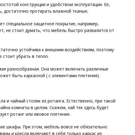
остотой конструкции и удобством эксплуатации. Ее,
ть, достаточно протирать влажной тканью.
ет специальное защитное покрытие, например,
ет, не стоит думать, что мебель быстро развалится от
статочно устойчива к внешним воздействиям, поэтому
е стоит убрать в тепло.
ая разнообразная. Она может включать различные
ожет быть каркасной ( с элементами плетения).
ла и чайный столик из ротанга. Естественно, при такой
айна комнаты в целом. Скажем, хай тек здесь будет
зует ротанг или ивовое плетение.
кие шкафы. При этом, мебель вовсе не обязательно
ваны и кресла включают в себя только каркас из