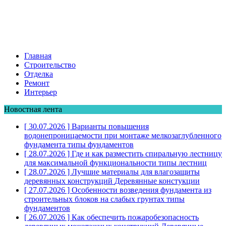
Главная
Строительство
Отделка
Ремонт
Интерьер
Новостная лента
[ 30.07.2026 ]
Варианты повышения
водонепроницаемости при монтаже мелкозаглубленного
фундамента
типы фундаментов
[ 28.07.2026 ]
Где и как разместить спиральную лестницу
для максимальной функциональности
типы лестниц
[ 28.07.2026 ]
Лучшие материалы для влагозащиты
деревянных конструкций
Деревянные констукции
[ 27.07.2026 ]
Особенности возведения фундамента из
строительных блоков на слабых грунтах
типы
фундаментов
[ 26.07.2026 ]
Как обеспечить пожаробезопасность