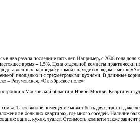
ь в два раза за последние пять лет. Например, с 2008 года дол
настоящее время – 1,5%. Цена отдельной комнаты практически н
представленных на продажу комнат находится рядом с метро «А
енькой площадью и с трехметровыми кухнями. В длинные коридо
ско – Разумовская, «Октябрьское поле».
востройки в Московской области и Новой Москве. Квартиру-сту
а семья. Такое жилое помещение может быть двух, трех и даже 
едложения в больших квартирах, где много соседей. Наличие бал
ования: ванна, кухня, туалет. Стоимость комнаты также зависит 