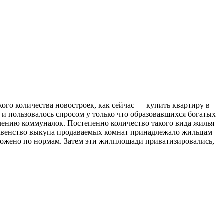
ого количества новостроек, как сейчас — купить квартиру в
и пользовалось спросом у только что образовавшихся богатых
лению коммуналок. Постепенно количество такого вида жилья
ервенство выкупа продаваемых комнат принадлежало жильцам
оложено по нормам. Затем эти жилплощади приватизировались,