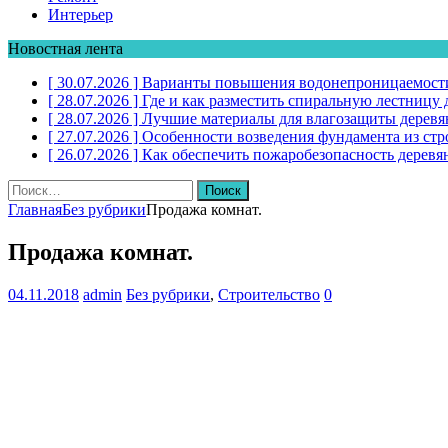
Интерьер
Новостная лента
[ 30.07.2026 ]
Варианты повышения водонепроницаемости
[ 28.07.2026 ]
Где и как разместить спиральную лестниц
[ 28.07.2026 ]
Лучшие материалы для влагозащиты дерев
[ 27.07.2026 ]
Особенности возведения фундамента из стр
[ 26.07.2026 ]
Как обеспечить пожаробезопасность дере
Найти:
Главная
Без рубрики
Продажа комнат.
Продажа комнат.
04.11.2018
admin
Без рубрики
,
Строительство
0