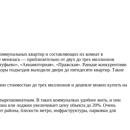
я коммунальных квартир и составляющих их комнат в
е менялась — приблизительно от двух до трех миллионов
лтуфьево», «Авиамоторная», «Пражская». Раньше конкурентами
ры подъездов выходили двери до пятидесяти квартир. Такие
дию стоимостью до трех миллионов и дешевле можно купить на
четырехкомнатным. В таких коммуналках удобнее жить, и они
кона или лоджии увеличивает цену объекта до 20%. Очень
от района, близости метро, инфраструктуры, парковки для