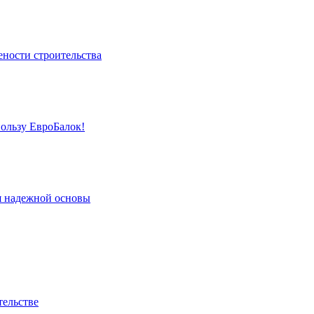
ености строительства
пользу ЕвроБалок!
я надежной основы