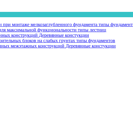
 при монтаже мелкозаглубленного фундамента
типы фундамент
у для максимальной функциональности
типы лестниц
янных конструкций
Деревянные констукции
оительных блоков на слабых грунтах
типы фундаментов
вянных межэтажных конструкций
Деревянные констукции