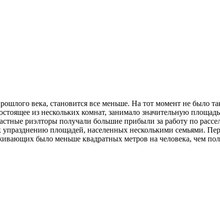
шлого века, становится все меньше. На тот момент не было так
стоящее из нескольких комнат, занимало значительную площадь 
частные риэлторы получали большие прибыли за работу по рассе
 к упразднению площадей, населенных несколькими семьями. П
проживающих было меньше квадратных метров на человека, чем п