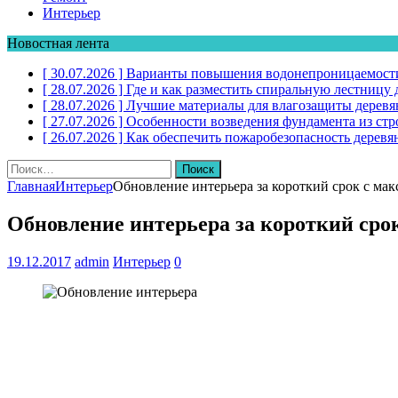
Интерьер
Новостная лента
[ 30.07.2026 ]
Варианты повышения водонепроницаемости
[ 28.07.2026 ]
Где и как разместить спиральную лестниц
[ 28.07.2026 ]
Лучшие материалы для влагозащиты дерев
[ 27.07.2026 ]
Особенности возведения фундамента из стр
[ 26.07.2026 ]
Как обеспечить пожаробезопасность дере
Найти:
Главная
Интерьер
Обновление интерьера за короткий срок с ма
Обновление интерьера за короткий сро
19.12.2017
admin
Интерьер
0