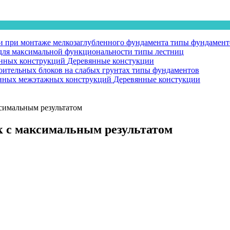
 при монтаже мелкозаглубленного фундамента
типы фундамент
у для максимальной функциональности
типы лестниц
янных конструкций
Деревянные констукции
оительных блоков на слабых грунтах
типы фундаментов
вянных межэтажных конструкций
Деревянные констукции
ксимальным результатом
к с максимальным результатом