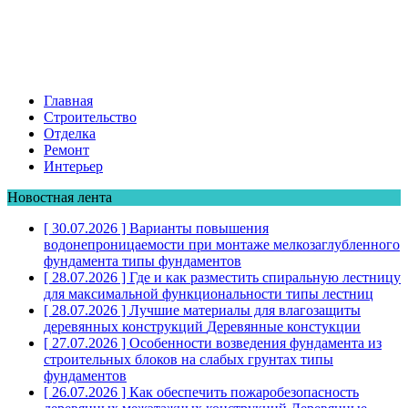
Главная
Строительство
Отделка
Ремонт
Интерьер
Новостная лента
[ 30.07.2026 ]
Варианты повышения
водонепроницаемости при монтаже мелкозаглубленного
фундамента
типы фундаментов
[ 28.07.2026 ]
Где и как разместить спиральную лестницу
для максимальной функциональности
типы лестниц
[ 28.07.2026 ]
Лучшие материалы для влагозащиты
деревянных конструкций
Деревянные констукции
[ 27.07.2026 ]
Особенности возведения фундамента из
строительных блоков на слабых грунтах
типы
фундаментов
[ 26.07.2026 ]
Как обеспечить пожаробезопасность