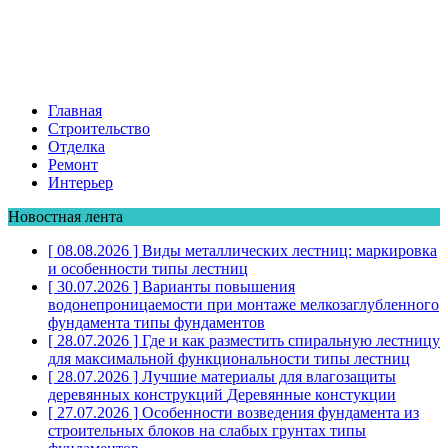
Главная
Строительство
Отделка
Ремонт
Интерьер
Новостная лента
[ 08.08.2026 ]
Виды металлических лестниц: маркировка
и особенности
типы лестниц
[ 30.07.2026 ]
Варианты повышения
водонепроницаемости при монтаже мелкозаглубленного
фундамента
типы фундаментов
[ 28.07.2026 ]
Где и как разместить спиральную лестницу
для максимальной функциональности
типы лестниц
[ 28.07.2026 ]
Лучшие материалы для влагозащиты
деревянных конструкций
Деревянные констукции
[ 27.07.2026 ]
Особенности возведения фундамента из
строительных блоков на слабых грунтах
типы