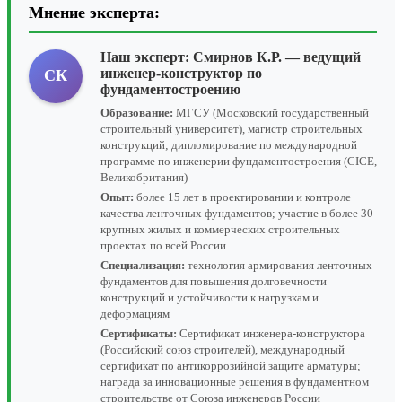
Мнение эксперта:
Наш эксперт:
Смирнов К.Р.
— ведущий
инженер-конструктор по
СК
фундаментостроению
Образование:
МГСУ (Московский государственный
строительный университет), магистр строительных
конструкций; дипломирование по международной
программе по инженерии фундаментостроения (CICE,
Великобритания)
Опыт:
более 15 лет в проектировании и контроле
качества ленточных фундаментов; участие в более 30
крупных жилых и коммерческих строительных
проектах по всей России
Специализация:
технология армирования ленточных
фундаментов для повышения долговечности
конструкций и устойчивости к нагрузкам и
деформациям
Сертификаты:
Сертификат инженера-конструктора
(Российский союз строителей), международный
сертификат по антикоррозийной защите арматуры;
награда за инновационные решения в фундаментном
строительстве от Союза инженеров России