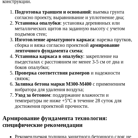
конструкции.
Подготовка траншеи и оснований
: выемка грунта
согласно проекту, выравнивание и уплотнение дна;
Установка опалубки
: установка деревянных или
металлических щитов на заданную высоту с учетом
подъемов стен;
Изготовление арматурного каркаса
: нарезка прутков,
сборка и вязка согласно проектной
армирование
ленточного фундамента схема
;
Установка каркаса в опалубку
: закрепление на
пьедесталах с расстоянием не менее 3-5 см от дна и
боков опалубки;
Проверка соответствия размеров
и надежности
связок;
Заливка бетона марки М300-М400
с применением
вибратора для удаления воздуха;
Уход за бетоном
: поддержание влажности и
температуры не ниже +5°C в течение 28 суток для
достижения проектной прочности.
Армирование фундамента технология:
специфические рекомендации
Рекомендуемая толщина защитного бетонного слоя: не