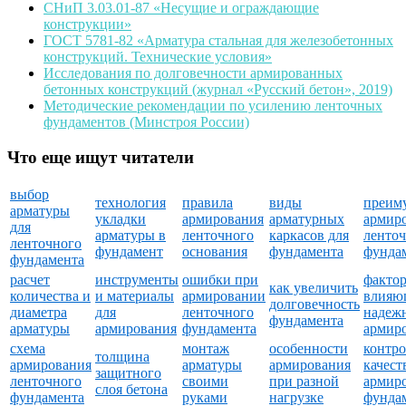
СНиП 3.03.01-87 «Несущие и ограждающие
конструкции»
ГОСТ 5781-82 «Арматура стальная для железобетонных
конструкций. Технические условия»
Исследования по долговечности армированных
бетонных конструкций (журнал «Русский бетон», 2019)
Методические рекомендации по усилению ленточных
фундаментов (Минстроя России)
Что еще ищут читатели
выбор
технология
правила
виды
преим
арматуры
укладки
армирования
арматурных
армир
для
арматуры в
ленточного
каркасов для
ленто
ленточного
фундамент
основания
фундамента
фунда
фундамента
расчет
инструменты
ошибки при
факто
как увеличить
количества и
и материалы
армировании
влияю
долговечность
диаметра
для
ленточного
надеж
фундамента
арматуры
армирования
фундамента
армир
схема
монтаж
особенности
контро
толщина
армирования
арматуры
армирования
качест
защитного
ленточного
своими
при разной
армир
слоя бетона
фундамента
руками
нагрузке
фунда