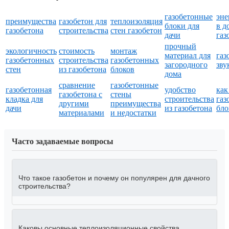
газобетонные
эне
преимущества
газобетон для
теплоизоляция
блоки для
в д
газобетона
строительства
стен газобетон
дачи
газ
прочный
экологичность
стоимость
монтаж
материал для
газ
газобетонных
строительства
газобетонных
загородного
зву
стен
из газобетона
блоков
дома
сравнение
газобетонные
газобетонная
удобство
как
газобетона с
стены
кладка для
строительства
газ
другими
преимущества
дачи
из газобетона
бло
материалами
и недостатки
Часто задаваемые вопросы
Что такое газобетон и почему он популярен для дачного
строительства?
Каковы основные теплоизоляционные свойства