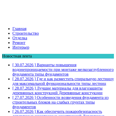
Главная
Строительство
Отделка
Ремонт
Интерьер
Новостная лента
[ 30.07.2026 ]
Варианты повышения
водонепроницаемости при монтаже мелкозаглубленного
фундамента
типы фундаментов
[ 28.07.2026 ]
Где и как разместить спиральную лестницу
для максимальной функциональности
типы лестниц
[ 28.07.2026 ]
Лучшие материалы для влагозащиты
деревянных конструкций
Деревянные констукции
[ 27.07.2026 ]
Особенности возведения фундамента из
строительных блоков на слабых грунтах
типы
фундаментов
[ 26.07.2026 ]
Как обеспечить пожаробезопасность