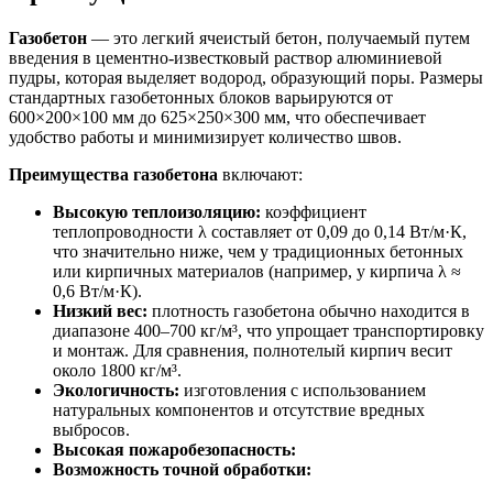
Газобетон
— это легкий ячеистый бетон, получаемый путем
введения в цементно-известковый раствор алюминиевой
пудры, которая выделяет водород, образующий поры. Размеры
стандартных газобетонных блоков варьируются от
600×200×100 мм до 625×250×300 мм, что обеспечивает
удобство работы и минимизирует количество швов.
Преимущества газобетона
включают:
Высокую теплоизоляцию:
коэффициент
теплопроводности λ составляет от 0,09 до 0,14 Вт/м·К,
что значительно ниже, чем у традиционных бетонных
или кирпичных материалов (например, у кирпича λ ≈
0,6 Вт/м·К).
Низкий вес:
плотность газобетона обычно находится в
диапазоне 400–700 кг/м³, что упрощает транспортировку
и монтаж. Для сравнения, полнотелый кирпич весит
около 1800 кг/м³.
Экологичность:
изготовления с использованием
натуральных компонентов и отсутствие вредных
выбросов.
Высокая пожаробезопасность:
Возможность точной обработки: