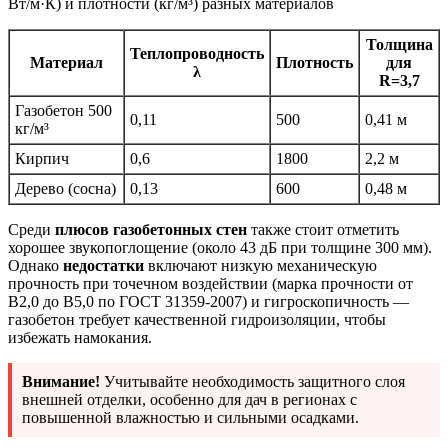
Вт/м·К) и плотности (кг/м³) разных материалов
Толщина
Теплопроводность
Материал
Плотность
для
λ
R=3,7
Газобетон 500
0,11
500
0,41 м
кг/м³
Кирпич
0,6
1800
2,2 м
Дерево (сосна)
0,13
600
0,48 м
Среди
плюсов газобетонных стен
также стоит отметить
хорошее звукопоглощение (около 43 дБ при толщине 300 мм).
Однако
недостатки
включают низкую механическую
прочность при точечном воздействии (марка прочности от
В2,0 до В5,0 по ГОСТ 31359-2007) и гигроскопичность —
газобетон требует качественной гидроизоляции, чтобы
избежать намокания.
Внимание!
Учитывайте необходимость защитного слоя
внешней отделки, особенно для дач в регионах с
повышенной влажностью и сильными осадками.