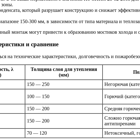
 зоны.
онденсата, который разрушает конструкцию и снижает эффективн
апазоне 150-300 мм, в зависимости от типа материала и теплоз
ный монтаж могут привести к образованию мостиков холода и 
еристики и сравнение
ся на технические характеристики, долговечность и пожаробезо
сть, λ
Толщина слоя для утепления
По
)
(мм)
150 — 250
Негорючая (кате
100 — 150
Горючий (катего
150 — 200
Средняя горюче
Сложно горючая,
150 — 200
антипиренами
70 — 120
Нетоксичный, г