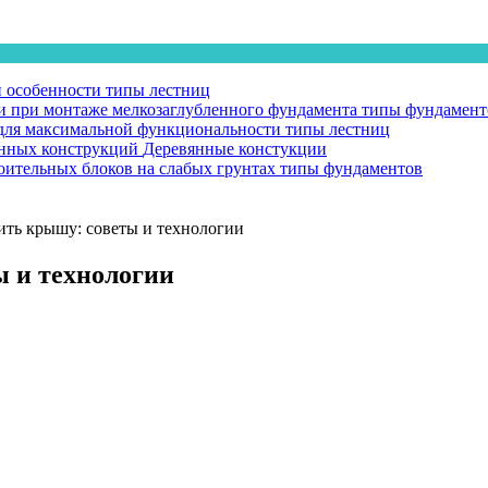
и особенности
типы лестниц
 при монтаже мелкозаглубленного фундамента
типы фундамент
у для максимальной функциональности
типы лестниц
янных конструкций
Деревянные констукции
оительных блоков на слабых грунтах
типы фундаментов
ить крышу: советы и технологии
ы и технологии