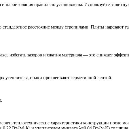
ия и пароизоляция правильно установлены. Используйте защитн
 стандартное расстояние между стропилами. Плиты нарезают та
ясь избегать зазоров и сжатия материала — это снижает эффект
х утеплителя, стыки проклеивают герметичной лентой.
.
мерить теплотехнические характеристики конструкции после мо
0,22 Вт/(м²·К) и утеплителем минвата λ=0,04 Вт/(м·К) толщина