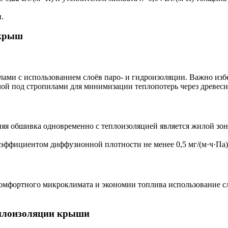
.
 крыш
ами с использованием слоёв паро- и гидроизоляции. Важно избе
ой под стропилами для минимизации теплопотерь через древеси
няя обшивка одновременно с теплоизоляцией является жилой зон
ффициентом диффузионной плотности не менее 0,5 мг/(м·ч·Па),
мфортного микроклимата и экономии топлива использование сл
еплоизоляции крыши