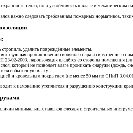
сохранность тепла, но и устойчивость к влаге и механическим н
алов важно следовать требованиям пожарных нормативов, таки
роизоляции
и:
ь стропила, удалить повреждённые элементы.
репятствующая проникновению водяного пара из внутреннего пом
П 23-02-2003, пароизоляция кладётся со стороны помещения (вн
 слоя, который не позволяет влаге проникать снаружи (дождь, 
теля избыточную влагу.
ией и кровельным покрытием (не менее 50 мм по СНиП 3.04.01-
водит к намоканию утеплителя и разрушению конструкции кры
 руками
наличии минимальных навыков слесаря и строительных инструм