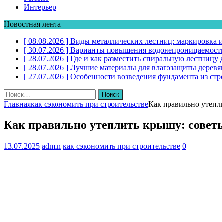
Интерьер
Новостная лента
[ 08.08.2026 ]
Виды металлических лестниц: маркировка 
[ 30.07.2026 ]
Варианты повышения водонепроницаемости
[ 28.07.2026 ]
Где и как разместить спиральную лестниц
[ 28.07.2026 ]
Лучшие материалы для влагозащиты дерев
[ 27.07.2026 ]
Особенности возведения фундамента из стр
Найти:
Главная
как сэкономить при строительстве
Как правильно утепл
Как правильно утеплить крышу: совет
13.07.2025
admin
как сэкономить при строительстве
0