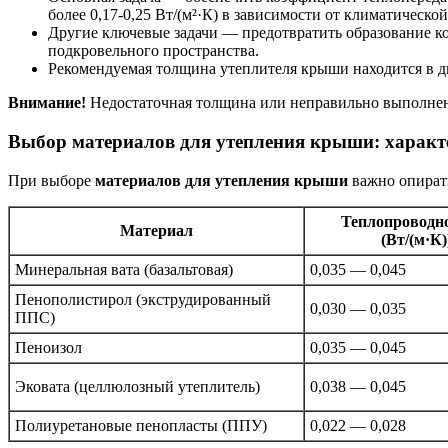
более 0,17-0,25 Вт/(м²·К) в зависимости от климатической
Другие ключевые задачи — предотвратить образование к
подкровельного пространства.
Рекомендуемая толщина утеплителя крыши находится в ди
Внимание!
Недостаточная толщина или неправильно выполнен
Выбор материалов для утепления крыши: характ
При выборе
материалов для утепления крыши
важно опирать
Теплопроводно
Материал
(Вт/(м·К)
Минеральная вата (базальтовая)
0,035 — 0,045
Пенополистирол (экструдированный
0,030 — 0,035
ППС)
Пеноизол
0,035 — 0,045
Эковата (целлюлозный утеплитель)
0,038 — 0,045
Полиуретановые пенопласты (ППУ)
0,022 — 0,028