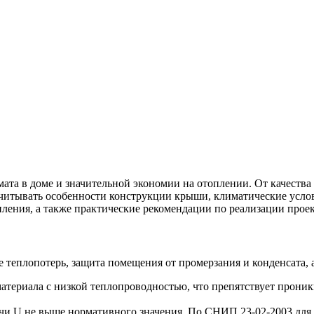
а в доме и значительной экономии на отоплении. От качества 
учитывать особенности конструкции крыши, климатические услов
ления, а также практические рекомендации по реализации проек
плопотерь, защита помещения от промерзания и конденсата, а
материала с низкой теплопроводностью, что препятствует прони
чи U не выше нормативного значения. По СНИП 23-02-2003 для 