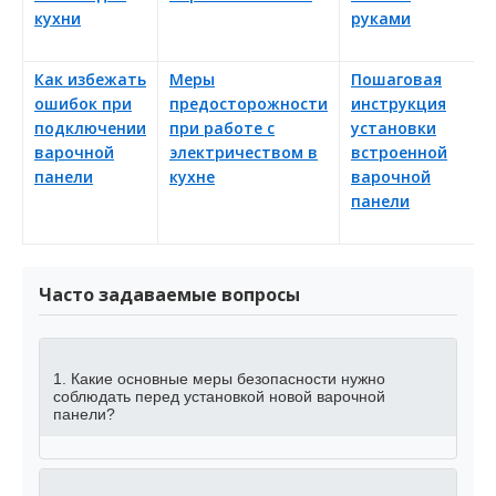
кухни
руками
в
п
Как избежать
Меры
Пошаговая
К
ошибок при
предосторожности
инструкция
п
подключении
при работе с
установки
н
варочной
электричеством в
встроенной
и
панели
кухне
варочной
д
панели
в
п
Часто задаваемые вопросы
1. Какие основные меры безопасности нужно
соблюдать перед установкой новой варочной
панели?