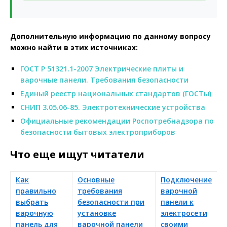
Дополнительную информацию по данному вопросу
можно найти в этих источниках:
ГОСТ Р 51321.1-2007 Электрические плиты и
варочные панели. Требования безопасности
Единый реестр национальных стандартов (ГОСТы)
СНИП 3.05.06-85. Электротехнические устройства
Официальные рекомендации Роспотребнадзора по
безопасности бытовых электроприборов
Что еще ищут читатели
Как
Основные
Подключение
правильно
требования
варочной
и
выбрать
безопасности при
панели к
д
варочную
установке
электросети
у
панель для
варочной панели
своими
к