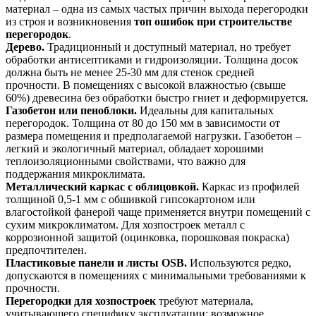
материал – одна из самых частых причин выхода перегородки
из строя и возникновения
топ ошибок при строительстве
перегородок
.
Дерево.
Традиционный и доступный материал, но требует
обработки антисептиками и гидроизоляции. Толщина досок
должна быть не менее 25-30 мм для стенок средней
прочности. В помещениях с высокой влажностью (свыше
60%) древесина без обработки быстро гниет и деформируется.
Газобетон или пеноблоки.
Идеальны для капитальных
перегородок. Толщина от 80 до 150 мм в зависимости от
размера помещения и предполагаемой нагрузки. Газобетон –
легкий и экологичный материал, обладает хорошими
теплоизоляционными свойствами, что важно для
поддержания микроклимата.
Металлический каркас с облицовкой.
Каркас из профилей
толщиной 0,5-1 мм с обшивкой гипсокартоном или
влагостойкой фанерой чаще применяется внутри помещений с
сухим микроклиматом. Для хозпостроек металл с
коррозионной защитой (оцинковка, порошковая покраска)
предпочтителен.
Пластиковые панели и листы OSB.
Используются редко,
допускаются в помещениях с минимальными требованиями к
прочности.
Перегородки для хозпостроек
требуют материала,
учитывающего специфику эксплуатации: возможное