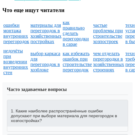
Что еще ищут читатели
как
ошибки
материалы для
частые
техн
правильно
монтажа
перегородок в
проблемы при
уста
сделать
внутренних
хозяйственных
строительстве
пере
перегородки
перегородок
постройках
хозпостроек
в бы
в сарае
недочёты
выбор каркаса
как избежать
чем отделать
техн
при
для
ошибок при
перегородки в
треб
возведении
перегородок в
строительстве
хозяйственных
пере
внутренних
хозблоке
перегородок
строениях
в са
стен
Часто задаваемые вопросы
1. Какие наиболее распространённые ошибки
допускают при выборе материала для перегородок в
хозпостройках?