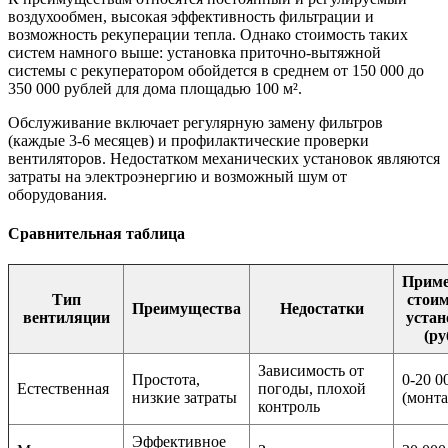
воздухообмен, высокая эффективность фильтрации и
возможность рекуперации тепла. Однако стоимость таких
систем намного выше: установка приточно-вытяжной
системы с рекуператором обойдется в среднем от 150 000 до
350 000 рублей для дома площадью 100 м².
Обслуживание включает регулярную замену фильтров
(каждые 3-6 месяцев) и профилактические проверки
вентиляторов. Недостатком механических установок являются
затраты на электроэнергию и возможный шум от
оборудования.
Сравнительная таблица
Прим
Тип
стоим
Преимущества
Недостатки
вентиляции
устан
(ру
Зависимость от
Простота,
0-20 0
Естественная
погоды, плохой
низкие затраты
(монт
контроль
Эффективное