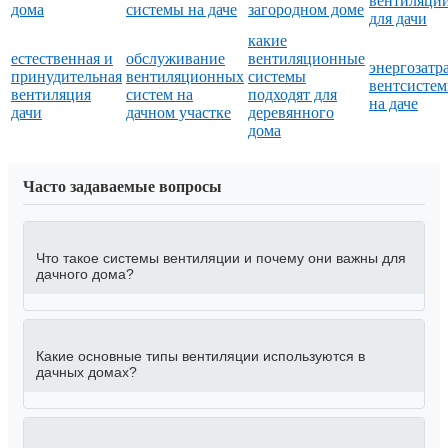
вентиляци
дома
системы на даче
загородном доме
для дачи
какие
естественная и
обслуживание
вентиляционные
энергозатр
принудительная
вентиляционных
системы
вентсисте
вентиляция
систем на
подходят для
на даче
дачи
дачном участке
деревянного
дома
Часто задаваемые вопросы
Что такое системы вентиляции и почему они важны для
дачного дома?
Какие основные типы вентиляции используются в
дачных домах?