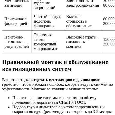
Механическая
Зависимость от
30 00
удаление
вытяжная
электроснабжения
80 000
загрязнений
Чистый воздух,
Высокая
Приточная с
80 00
подогрев,
стоимость и
фильтрацией
200 00
фильтрация
обслуживание
Экономия
Приточно-
Высокие затраты,
тепла,
150 0
вытяжная с
сложность
комфортный
350 00
рекуперацией
монтажа
микроклимат
Правильный монтаж и обслуживание
вентиляционных систем
Важно знать,
как сделать вентиляцию в дачном доме
грамотно, чтобы избежать ошибок, которые ведут к снижению
эффективности. Монтаж вентиляции включает этапы:
Проектирование системы с расчетом по объему
помещения и нормативам СНиП и ГОСТ.
Подбор труб и диаметров с учетом сопротивления и
скорости воздуха (рекомендуется скорость до 3-5 м/с для