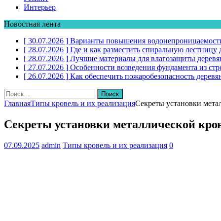
Интерьер
Новостная лента
[ 30.07.2026 ]
Варианты повышения водонепроницаемости
[ 28.07.2026 ]
Где и как разместить спиральную лестниц
[ 28.07.2026 ]
Лучшие материалы для влагозащиты дерев
[ 27.07.2026 ]
Особенности возведения фундамента из стр
[ 26.07.2026 ]
Как обеспечить пожаробезопасность дере
Найти:
Главная
Типы кровель и их реализация
Секреты установки мета
Секреты установки металлической кро
07.09.2025
admin
Типы кровель и их реализация
0