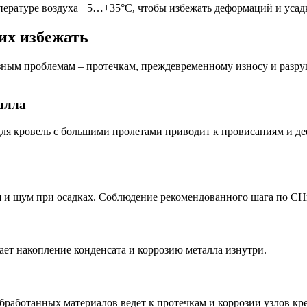
пературе воздуха +5…+35°С, чтобы избежать деформаций и усад
их избежать
езным проблемам – протечкам, преждевременному износу и разр
алла
для кровель с большими пролетами приводит к провисаниям и д
я и шум при осадках. Соблюдение рекомендованного шага по С
ет накопление конденсата и коррозию металла изнутри.
бработанных материалов ведет к протечкам и коррозии узлов кр