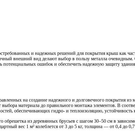
остребованных и надежных решений для покрытия крыш как час
ичный внешний вид делают выбор в пользу металла очевидным.
ть потенциальных ошибок и обеспечить надежную защиту здания 
правленных на создание надежного и долговечного покрытия из 
 от выбора материала до правильного монтажа элементов. В соо
остей, обеспечивающих гидро- и теплоизоляцию, устойчивость 
то обрешетка из деревянных брусьев с шагом 30–50 см в зависи
ртный вес 1 м² колеблется от 3 до 5 кг, толщина — от 0,4 до 0