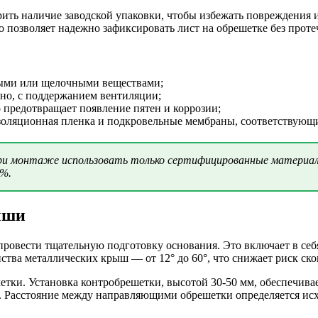
ить наличие заводской упаковки, чтобы избежать повреждения и
 позволяет надежно зафиксировать лист на обрешетке без проте
ными или щелочными веществами;
ьно, с поддержанием вентиляции;
 предотвращает появление пятен и коррозии;
золяционная пленка и подкровельные мембраны, соответствующ
и монтаже использовать только сертифицированные материал
0%.
ыши
ровести тщательную подготовку основания. Это включает в себ
ва металлических крыш — от 12° до 60°, что снижает риск скоп
етки. Установка контробрешетки, высотой 30-50 мм, обеспечив
. Расстояние между направляющими обрешетки определяется исх