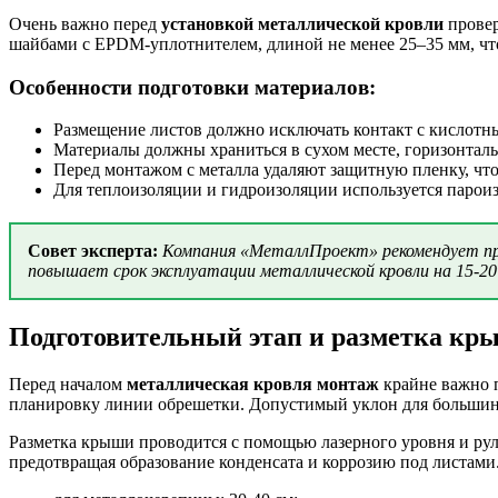
Очень важно перед
установкой металлической кровли
провер
шайбами с EPDM-уплотнителем, длиной не менее 25–35 мм, что
Особенности подготовки материалов:
Размещение листов должно исключать контакт с кислот
Материалы должны храниться в сухом месте, горизонтал
Перед монтажом с металла удаляют защитную пленку, что
Для теплоизоляции и гидроизоляции используется парои
Совет эксперта:
Компания «МеталлПроект» рекомендует пр
повышает срок эксплуатации металлической кровли на 15-2
Подготовительный этап и разметка кр
Перед началом
металлическая кровля монтаж
крайне важно п
планировку линии обрешетки. Допустимый уклон для большинст
Разметка крыши проводится с помощью лазерного уровня и рул
предотвращая образование конденсата и коррозию под листами