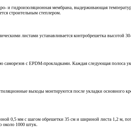
аро- и гидроизоляционная мембрана, выдерживающая температур
яется строительным степлером.
лическими листами устанавливается контробрешетка высотой 30
ю саморезов с EPDM-прокладками. Каждая следующая полоса укл
ентиляционные выходы монтируются после укладки основного к
й 0,5 мм с шагом обрешетки 35 см и шириной листа 1,2 м, потр
о около 1000 штук.