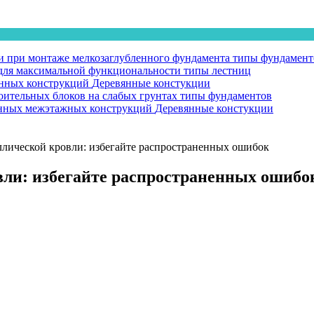
 при монтаже мелкозаглубленного фундамента
типы фундамент
у для максимальной функциональности
типы лестниц
янных конструкций
Деревянные констукции
оительных блоков на слабых грунтах
типы фундаментов
вянных межэтажных конструкций
Деревянные констукции
ллической кровли: избегайте распространенных ошибок
вли: избегайте распространенных ошибо