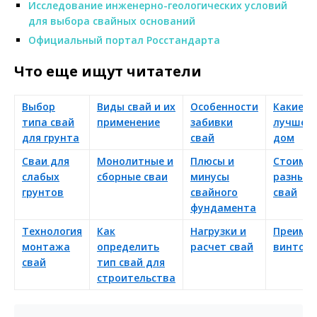
Исследование инженерно-геологических условий
для выбора свайных оснований
Официальный портал Росстандарта
Что еще ищут читатели
Выбор
Виды свай и их
Особенности
Какие с
типа свай
применение
забивки
лучше п
для грунта
свай
дом
Сваи для
Монолитные и
Плюсы и
Стоимо
слабых
сборные сваи
минусы
разных 
грунтов
свайного
свай
фундамента
Технология
Как
Нагрузки и
Преиму
монтажа
определить
расчет свай
винтовы
свай
тип свай для
строительства