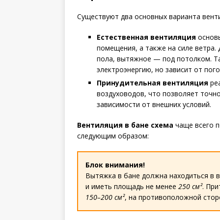
Существуют два основных варианта венти
Естественная вентиляция
основы
помещения, а также на силе ветра.
пола, вытяжное — под потолком. Та
электроэнергию, но зависит от пого
Принудительная вентиляция
реа
воздуховодов, что позволяет точн
зависимости от внешних условий.
Вентиляция в бане схема
чаще всего п
следующим образом:
Блок внимания!
Вытяжка в бане должна находиться в 
и иметь площадь не менее
250 см²
. Пр
150–200 см²
, на противоположной стор