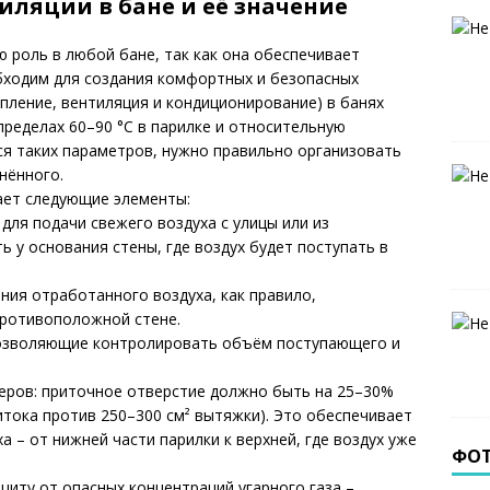
ляции в бане и её значение
 роль в любой бане, так как она обеспечивает
бходим для создания комфортных и безопасных
опление, вентиляция и кондиционирование) в банях
пределах 60–90 °C в парилке и относительную
я таких параметров, нужно правильно организовать
нённого.
ет следующие элементы:
для подачи свежего воздуха с улицы или из
 у основания стены, где воздух будет поступать в
ия отработанного воздуха, как правило,
противоположной стене.
позволяющие контролировать объём поступающего и
ров: приточное отверстие должно быть на 25–30%
итока против 250–300 см² вытяжки). Это обеспечивает
 – от нижней части парилки к верхней, где воздух уже
ФО
щиту от опасных концентраций угарного газа –