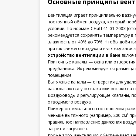
Основные принципы венти
Вентиляция играет принципиально важную
постоянный обмен воздуха, который нео
условий. По нормам СНиП 41-01-2003 (от
рекомендуется сохранять температуру в 
влажность от 40% до 70%. Чтобы добитьс
приток свежего воздуха и вытяжку загряз
Устройство вентиляции в бане
включа
Приточные каналы — окна или отверстия 
предбанника. Их рекомендуется размещать
помещение.
Вытяжные каналы — отверстия для удален
располагаются у потолка или высоко на 
Воздуховоды и регулирующие клапаны, 
отводимого воздуха.
Пример оптимального соотношения разме
меньше вытяжного (например, 200 см² пр
правильное направление движения воздуха
нагрет и загрязнён.
Кроме того, вентиляция обеспечивает за