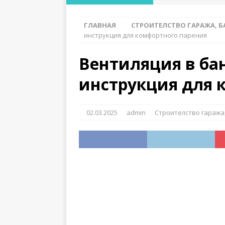
мелкозаглубленног
ГЛАВНАЯ
СТРОИТЕЛСТВО ГАРАЖА, Б
[ 28.07.2026 ]
Где и
инструкция для комфортного парения
функциональности
Вентиляция в ба
[ 28.07.2026 ]
Лучши
инструкция для 
ДЕРЕВЯННЫЕ КОНС
[ 27.07.2026 ]
Особе
02.03.2025
admin
Строителство гаража,
слабых грунтах
ТИ
[ 26.07.2026 ]
Как о
конструкций
ДЕРЕ