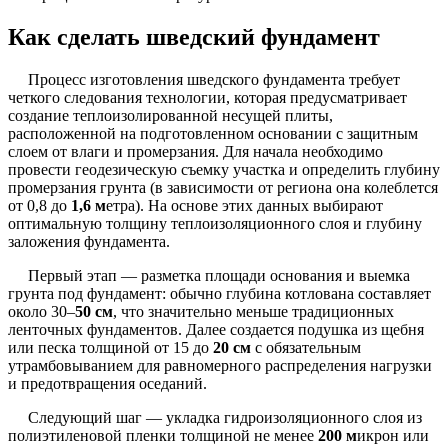
Как сделать шведский фундамент
Процесс изготовления шведского фундамента требует
четкого следования технологии, которая предусматривает
создание теплоизолированной несущей плиты,
расположенной на подготовленном основании с защитным
слоем от влаги и промерзания. Для начала необходимо
провести геодезическую съемку участка и определить глубину
промерзания грунта (в зависимости от региона она колеблется
от 0,8 до
1,6 м
етра). На основе этих данных выбирают
оптимальную толщину теплоизоляционного слоя и глубину
заложения фундамента.
Первый этап — разметка площади основания и выемка
грунта под фундамент: обычно глубина котлована составляет
около 30–
50 см
, что значительно меньше традиционных
ленточных фундаментов. Далее создается подушка из щебня
или песка толщиной от 15 до
20 см
с обязательным
утрамбовыванием для равномерного распределения нагрузки
и предотвращения оседаний.
Следующий шаг — укладка гидроизоляционного слоя из
полиэтиленовой пленки толщиной не менее
200 м
икрон или