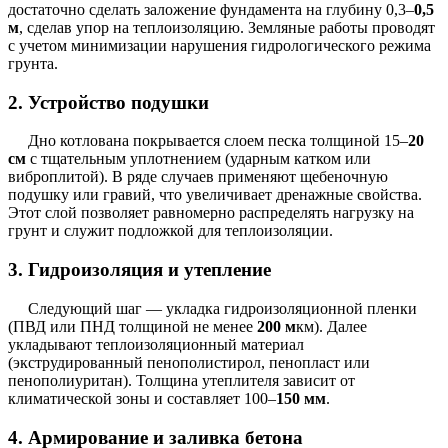
достаточно сделать заложение фундамента на глубину 0,3–
0,5
м
, сделав упор на теплоизоляцию. Земляные работы проводят
с учетом минимизации нарушения гидрологического режима
грунта.
2. Устройство подушки
Дно котлована покрывается слоем песка толщиной 15–
20
см
с тщательным уплотнением (ударным катком или
виброплитой). В ряде случаев применяют щебеночную
подушку или гравий, что увеличивает дренажные свойства.
Этот слой позволяет равномерно распределять нагрузку на
грунт и служит подложкой для теплоизоляции.
3. Гидроизоляция и утепление
Следующий шаг — укладка гидроизоляционной пленки
(ПВД или ПНД толщиной не менее
200 м
км). Далее
укладывают теплоизоляционный материал
(экструдированный пенополистирол, пенопласт или
пенополиуритан). Толщина утеплителя зависит от
климатической зоны и составляет 100–
150 мм
.
4. Армирование и заливка бетона