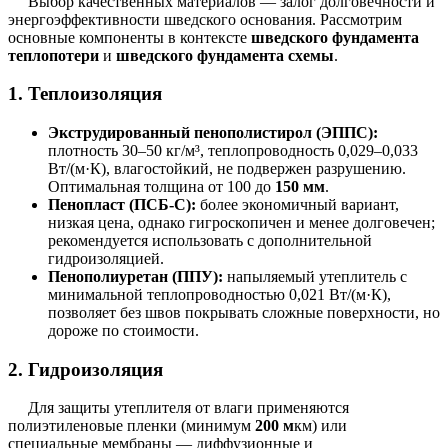
Выбор качественных материалов — залог долговечности и
энергоэффективности шведского основания. Рассмотрим
основные компоненты в контексте
шведского фундамента
теплопотери
и
шведского фундамента схемы
.
1. Теплоизоляция
Экструдированный пенополистирол (ЭППС):
плотность 30–50 кг/м³, теплопроводность 0,029–0,033
Вт/(м·К), влагостойкий, не подвержен разрушению.
Оптимальная толщина от 100 до
150 мм
.
Пенопласт (ПСБ-С):
более экономичный вариант,
низкая цена, однако гигроскопичен и менее долговечен;
рекомендуется использовать с дополнительной
гидроизоляцией.
Пенополиуретан (ППУ):
напыляемый утеплитель с
минимальной теплопроводностью 0,021 Вт/(м·К),
позволяет без швов покрывать сложные поверхности, но
дороже по стоимости.
2. Гидроизоляция
Для защиты утеплителя от влаги применяются
полиэтиленовые пленки (минимум
200 м
км) или
специальные мембраны — диффузионные и