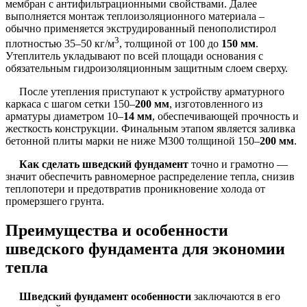
мембран с антифильтрационными свойствами. Далее
выполняется монтаж теплоизоляционного материала –
обычно применяется экструдированный пенополистирол
3
плотностью 35–50 кг/м
, толщиной от 100 до
150 мм
.
Утеплитель укладывают по всей площади основания с
обязательным гидроизоляционным защитным слоем сверху.
После утепления приступают к устройству арматурного
каркаса с шагом сетки 150–
200 мм
, изготовленного из
арматуры диаметром 10–
14 мм
, обеспечивающей прочность и
жесткость конструкции. Финальным этапом является заливка
бетонной плиты марки не ниже М300 толщиной 150–
200 мм
.
Как сделать шведский фундамент
точно и грамотно —
значит обеспечить равномерное распределение тепла, снизив
теплопотери и предотвратив проникновение холода от
промерзшего грунта.
Преимущества и особенности
шведского фундамента для экономии
тепла
Шведский фундамент особенности
заключаются в его