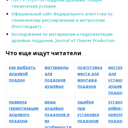
технические условия
Официальный сайт Федерального агентства по
техническому регулированию и метрологии
(Росстандарт)
Исследование по материалам и гидроизоляции
душевых поддонов, Journal of Cleaner Production
Что еще ищут читатели
как выбрать
материалы
подготовка
инструм
душевой
для
места для
для
поддон
поддонов
монтажа
установк
душевых
поддона
душевог
поддона
правила
виды
ошибки
установк
герметизации
душевых
при
рейки и
душевого
поддонов и
установке
креплени
поддона
их
поддонов
поддона
особенности