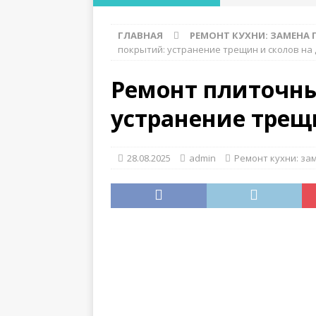
мелкозаглубленно
ГЛАВНАЯ
РЕМОНТ КУХНИ: ЗАМЕНА 
[ 28.07.2026 ]
Где 
покрытий: устранение трещин и сколов на
функциональност
Ремонт плиточн
[ 28.07.2026 ]
Лучш
устранение трещи
ДЕРЕВЯННЫЕ КОНС
[ 27.07.2026 ]
Особ
28.08.2025
admin
Ремонт кухни: за
слабых грунтах
[ 26.07.2026 ]
Как 
конструкций
ДЕ