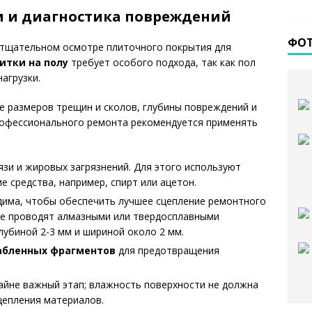
ти и диагностика повреждений
ФО
в тщательном осмотре плиточного покрытия для
итки на полу
требует особого подхода, так как пол
агрузки.
е размеров трещин и сколов, глубины повреждений и
профессионального ремонта рекомендуется применять
язи и жировых загрязнений. Для этого используют
 средства, например, спирт или ацетон.
има, чтобы обеспечить лучшее сцепление ремонтного
ие проводят алмазными или твердосплавными
лубиной 2-3 мм и шириной около 2 мм.
абленных фрагментов
для предотвращения
айне важный этап; влажность поверхности не должна
цепления материалов.