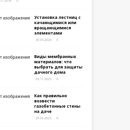
.11.2018
0
Установка лестниц с
качающимися или
вращающимися
элементами
30.05.2026
0
Виды мембранных
материалов: что
выбрать для защиты
дачного дома
06.11.2025
0
Как правильно
возвести
газобетонные стены
на даче
29.06.2025
0