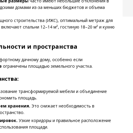
ные размеры
часто имеют небольшие отклонения в
одскими домами из-за меньших бюджетов и объема
щного строительства (ИЖС), оптимальный метраж для
включают спальни 12–14 м², гостиную 18–20 м² и кухню
ьности и пространства
фортному дачному дому, особенно если
е
ограничены площадью земельного участка.
нства:
зование трансформируемой мебели и объединение
кономить площадь.
ем хранения.
Это снижает необходимость в
остранство.
ировок.
Узкие коридоры и правильное расположение
спользования площади.