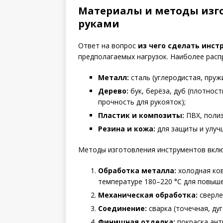
Материалы и методы изг
руками
Ответ на вопрос
из чего сделать инст
предполагаемых нагрузок. Наиболее рас
Металл:
сталь (углеродистая, пруж
Дерево:
бук, берёза, дуб (плотнос
прочность для рукояток);
Пластик и композиты:
ПВХ, полиэ
Резина и кожа:
для защиты и улуч
Методы изготовления инструментов вкл
Обработка металла:
холодная ков
температуре 180–220 °C для повыш
Механическая обработка:
сверле
Соединение:
сварка (точечная, ду
Финишная отделка:
покраска ант