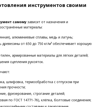
отовления инструментов своими
румент самому
зависит от назначения и
пространённые материалы:
инная), алюминиевые сплавы, медь и латунь;
ть древесины от 650 до 750 кг/м³ обеспечивает хорошую
тилен, армированные материалы для лёгких деталей;
шения сцепления рукояток.
ючают:
ка, шлифовка, термообработка с отпуском при
ения прочности;
ние, фрезерование, строгание деталей;
говая по ГОСТ 14771-76), клёпка, болтовые соединения;
икоррозийными составами и лакирование.