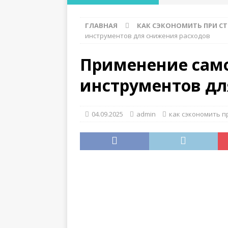
мелкозаглубленно
ГЛАВНАЯ
КАК СЭКОНОМИТЬ ПРИ С
[ 28.07.2026 ]
Где 
инструментов для снижения расходов
функциональност
Применение сам
[ 28.07.2026 ]
Лучш
инструментов дл
ДЕРЕВЯННЫЕ КОНС
[ 27.07.2026 ]
Особ
04.09.2025
admin
как сэкономить п
слабых грунтах
[ 26.07.2026 ]
Как 
конструкций
ДЕ