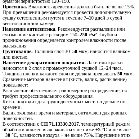
бумагой зернистостью 120–150.
Просушка.
Влажность древесины должна быть не выше 15%.
При превышении рекомендуется провести дополнительную
сушку естественным путем в течение 7–
10 дне
й в сухой
вентиляционной камере.
Нанесение антисептика.
Рекомендуется распыление или
смазывание кистью с расходом 150–
250 г/м²
. Глубина
проникновения определяется контролем влажности после
высыхания.
Грунтование.
Толщина слоя 30–
50 м
км, наносится валиком
или кистью.
Нанесение декоративного покрытия.
Лаки или краски
наносятся в 2 слоя с промежуточной сушкой 12–
24 ч
аса.
Толщина пленки каждого слоя не должна превышать
50 м
км.
Сравнение методов нанесения (кисть, валик, распыление)
показывает:
Распыление обеспечивает равномерное распределение, но
требует профессионального оборудования.
Кисть подходит для труднодоступных мест, но дольше по
времени.
Валик экономит время и материал, оптимален для ровных
поверхностей.
В соответствии с
СП 71.13330.2017
, температурный режим
обработки должен выдерживаться не ниже +
5 °С
и не выше
+
30 °С
, влажность воздуха – не выше 75%. Нарушение этих