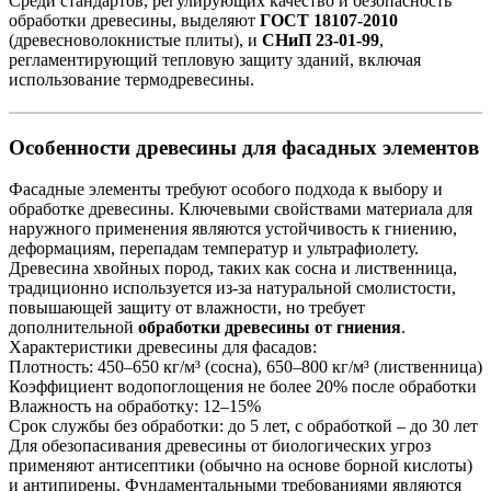
Среди стандартов, регулирующих качество и безопасность
обработки древесины, выделяют
ГОСТ 18107-2010
(древесноволокнистые плиты), и
СНиП 23-01-99
,
регламентирующий тепловую защиту зданий, включая
использование термодревесины.
Особенности древесины для фасадных элементов
Фасадные элементы требуют особого подхода к выбору и
обработке древесины. Ключевыми свойствами материала для
наружного применения являются устойчивость к гниению,
деформациям, перепадам температур и ультрафиолету.
Древесина хвойных пород, таких как сосна и лиственница,
традиционно используется из-за натуральной смолистости,
повышающей защиту от влажности, но требует
дополнительной
обработки древесины от гниения
.
Характеристики древесины для фасадов:
Плотность: 450–650 кг/м³ (сосна), 650–800 кг/м³ (лиственница)
Коэффициент водопоглощения не более 20% после обработки
Влажность на обработку: 12–15%
Срок службы без обработки: до 5 лет, с обработкой – до 30 лет
Для обезопасивания древесины от биологических угроз
применяют антисептики (обычно на основе борной кислоты)
и антипирены. Фундаментальными требованиями являются