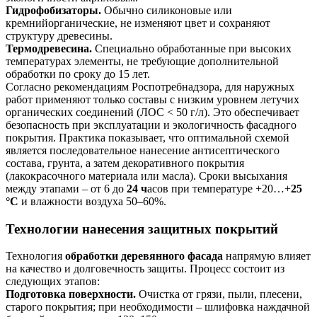
Гидрофобизаторы.
Обычно силиконовые или
кремнийорганические, не изменяют цвет и сохраняют
структуру древесины.
Термодревесина.
Специально обработанные при высоких
температурах элементы, не требующие дополнительной
обработки по сроку до 15 лет.
Согласно рекомендациям Роспотребнадзора, для наружных
работ применяют только составы с низким уровнем летучих
органических соединений (ЛОС < 50 г/л). Это обеспечивает
безопасность при эксплуатации и экологичность фасадного
покрытия. Практика показывает, что оптимальной схемой
является последовательное нанесение антисептического
состава, грунта, а затем декоративного покрытия
(лакокрасочного материала или масла). Сроки высыхания
между этапами – от 6 до
24 ч
асов при температуре +20…+
25
°С
и влажности воздуха 50–60%.
Технологии нанесения защитных покрытий
Технология
обработки деревянного фасада
напрямую влияет
на качество и долговечность защиты. Процесс состоит из
следующих этапов:
Подготовка поверхности.
Очистка от грязи, пыли, плесени,
старого покрытия; при необходимости – шлифовка наждачной