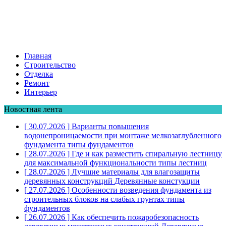
Главная
Строительство
Отделка
Ремонт
Интерьер
Новостная лента
[ 30.07.2026 ]
Варианты повышения
водонепроницаемости при монтаже мелкозаглубленного
фундамента
типы фундаментов
[ 28.07.2026 ]
Где и как разместить спиральную лестницу
для максимальной функциональности
типы лестниц
[ 28.07.2026 ]
Лучшие материалы для влагозащиты
деревянных конструкций
Деревянные констукции
[ 27.07.2026 ]
Особенности возведения фундамента из
строительных блоков на слабых грунтах
типы
фундаментов
[ 26.07.2026 ]
Как обеспечить пожаробезопасность