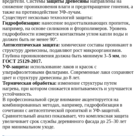
вредители. Системы
защиты древесины
направлены на
снижение проникновения влаги и предотвращение гниения, а
также на противодействие УФ-лучам.
Существует несколько технологий защиты:
Гидрофобизация:
нанесение водоотталкивающих пропиток,
например, на основе силиконов и фторполимеров. Уровень
гидрофобности измеряется контактным углом капли воды и
должен быть не менее 90°.
Антисептическая защита:
химические составы проникают в
структуру древесины, подавляют рост микроорганизмов.
Глубина проникновения должна быть минимум 3–
5 мм
, по
ГОСТ 25129-2017.
УФ-защита:
использование лаков и красок с
ультрафиолетовыми фильтрами. Современные лаки сохраняют
цвет и структуру древесины до 8 лет.
Термическая обработка:
изменение структуры путем
нагрева, при котором снижается впитываемость и улучшается
устойчивость.
В профессиональной среде внимание акцентируется на
комбинированных методах, например, гидрофобизация в
сочетании с антисептической пропиткой и УФ-защитой.
Сравнительный анализ показывает, что комплексная защита
увеличивает срок службы деревянного фасада до 25–30 лет
при минимальном уходе.