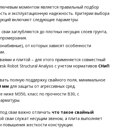
 ключевым моментом является правильный подбор
сть и эксплуатационную надежность. Критерии выбора
рукций включают следующие параметры:
 сваи заглубляются до плотных несущих слоев грунта,
 промерзания.
ронабивные), от которых зависят особенности
ми.
ваями и плитой – для этого применяется совместный
sk Robot Structural Analysis с учетом нормативов
СНиП
ать полную поддержку свайного поля, минимальное
0 мм
для защиты от агрессивных сред.
е ниже М350, класс по прочности В30, с
 арматуры.
 под сваи важно отличать
что такое свайный
ой сваи служат несущим звеном, а плита выполняет
 и повышения жесткости конструкции.