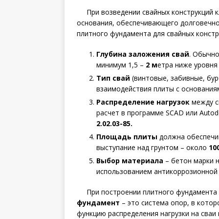
При возведении свайных конструкций
основания, обеспечивающего долговечно
плитного фундамента для свайных конст
Глубина заложения свай
. Обычно
минимум 1,5 –
2 м
етра ниже уровня
Тип свай
(винтовые, забивные, бу
взаимодействия плиты с основания
Распределение нагрузок
между с
расчет в программе SCAD или Autode
2.02.03-85.
Площадь плиты
должна обеспечив
выступание над грунтом – около
10
Выбор материала
– бетон марки н
использованием антикоррозионной
При построении плитного фундамента
фундамент
– это система опор, в котор
функцию распределения нагрузки на сваи