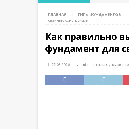
ЛЕСТНИЦ
ГЛАВНАЯ
ТИПЫ ФУНДАМЕНТОВ
[ 30.07.2026 ]
Вари
свайных конструкций
мелкозаглубленно
Как правильно в
[ 28.07.2026 ]
Где 
фундамент для с
функциональност
[ 28.07.2026 ]
Лучш
22.03.2026
admin
типы фундамент
ДЕРЕВЯННЫЕ КОНС
[ 27.07.2026 ]
Особ
слабых грунтах