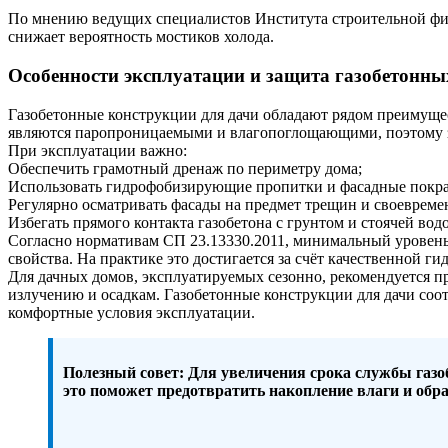
По мнению ведущих специалистов Института строительной физ
снижает вероятность мостиков холода.
Особенности эксплуатации и защита газобетонны
Газобетонные конструкции для дачи обладают рядом преимущес
являются паропроницаемыми и влагопоглощающими, поэтому за
При эксплуатации важно:
Обеспечить грамотный дренаж по периметру дома;
Использовать гидрофобизирующие пропитки и фасадные покра
Регулярно осматривать фасады на предмет трещин и своевреме
Избегать прямого контакта газобетона с грунтом и стоячей вод
Согласно нормативам СП 23.13330.2011, минимальный уровень
свойства. На практике это достигается за счёт качественной
Для дачных домов, эксплуатируемых сезонно, рекомендуется 
излучению и осадкам. Газобетонные конструкции для дачи со
комфортные условия эксплуатации.
Полезный совет:
Для увеличения срока службы газо
это поможет предотвратить накопление влаги и обра