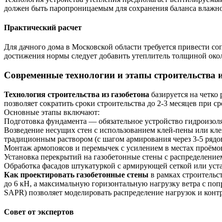
должен быть паропроницаемым для сохранения баланса влажно
Практический расчет
Для дачного дома в Московской области требуется привести со
достижения нормы следует добавить утеплитель толщиной около
Современные технологии и этапы строительства и
Технология строительства из газобетона
базируется на четко
позволяет сократить сроки строительства до 2-3 месяцев при с
Основные этапы включают:
Подготовка фундамента — обязательное устройство гидроизол
Возведение несущих стен с использованием клей-пены или кле
традиционным раствором (с шагом армирования через 3-5 рядов
Монтаж армопоясов и перемычек с усилением в местах проёмов
Установка перекрытий на газобетонные стены с распределением
Обработка фасадов штукатуркой с армирующей сеткой или уст
Как проектировать газобетонные стены
в рамках строительс
до 6 кН, а максимальную горизонтальную нагрузку ветра с по
SAPR) позволяет моделировать распределение нагрузок и конт
Совет от экспертов