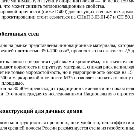
вайте минимальную глубину опирания блоков — не менее 150 м
и, что может снизить теплоизоляционные свойства.
ировкой прочности (ниже D400) для несущих стен дачных домов
проектировании стоит ссылаться на СНиП 3.03.01-87 и СП 50.13
бетонных стен
годня на рынке представлены инновационные материалы, которы
редней плотностью 350–700 кг/м³, прочностью на сжатие от 2,5 д
токлавного твердения с добавками кремнезёма, что значительно
учшают пористость и структуру материала, снижая риск капилля
 не только морозостойкость, но и ударопрочность блоков на 15
500 и маркировкой прочности М35 позволяет снизить толщину с
й площадью.
тон на 30-40% превосходит традиционные аналоги по показател
ки. Это подтверждается исследованиями Национального строите
конструкций для дачных домов
лько конструкционная прочность, но и удобство, теплоэффектив
 для средней полосы России рекомендуется стена из газобетонны