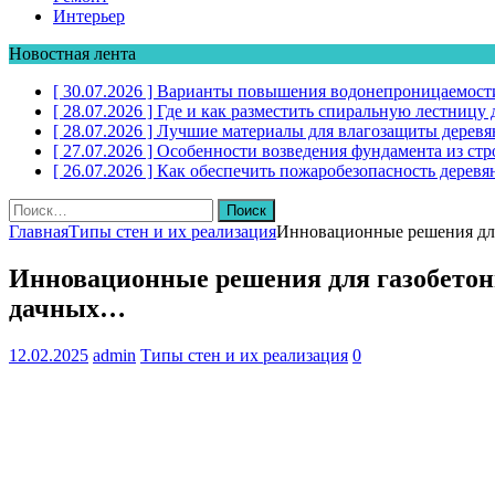
Интерьер
Новостная лента
[ 30.07.2026 ]
Варианты повышения водонепроницаемости
[ 28.07.2026 ]
Где и как разместить спиральную лестниц
[ 28.07.2026 ]
Лучшие материалы для влагозащиты дерев
[ 27.07.2026 ]
Особенности возведения фундамента из стр
[ 26.07.2026 ]
Как обеспечить пожаробезопасность дере
Найти:
Главная
Типы стен и их реализация
Инновационные решения для
Инновационные решения для газобетон
дачных…
12.02.2025
admin
Типы стен и их реализация
0