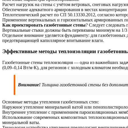
Расчет нагрузок на стены с учётом ветровых, снеговых нагрузо
Обеспечение адекватного армирования в местах концентрации 
Теплотехнический расчет по СП 50.13330.2012, согласно котор
Применение вертикальных и горизонтальных армированных по
Как проектировать газобетонные стены
? Следует следовать
Вертикальные стыки должны быть перевязаны минимум на 1/3 б
Отдельное внимание уделяется фундаменту: для газобетонных
предотвращающей капиллярное впитывание влаги.
Эффективные методы теплоизоляции газобетонны
Газобетонные стены теплоизоляция — одна из важнейших задач
(0,09–0,14 Вт/м·К), для регионов с холодным климатом необхо
Внимание!
Толщина газобетонной стены без дополнит
Основные методы утепления газобетонных стен:
Наружное утепление минеральной ватой или пенополистиролом 
Внутреннее утепление с применением пароизоляционных мемб
Использование современных композитных теплоизоляционных м
минеральной ваты.
Технология устройства утепления предполагает вентилируемый