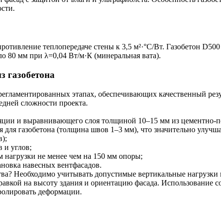
сти.
противление теплопередаче стены к 3,5 м²·°C/Вт. Газобетон D50
 80 мм при λ=0,04 Вт/м·К (минеральная вата).
з газобетона
 регламентированных этапах, обеспечивающих качественный рез
редней сложности проекта.
яции и выравнивающего слоя толщиной 10–15 мм из цементно-пе
я для газобетона (толщина швов 1–3 мм), что значительно улуч
);
 и углов;
 нагрузки не менее чем на 150 мм опоры;
ановка навесных вентфасадов.
тва? Необходимо учитывать допустимые вертикальные нагрузки н
правкой на высоту здания и ориентацию фасада. Использование 
ролировать деформации.