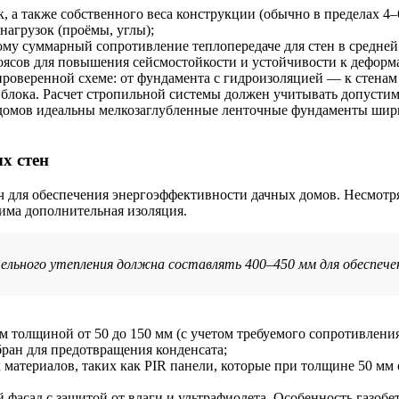
к, а также собственного веса конструкции (обычно в пределах 4–
нагрузок (проёмы, углы);
ому суммарный сопротивление теплопередаче для стен в средней 
ясов для повышения сейсмостойкости и устойчивости к деформ
 проверенной схеме: от фундамента с гидроизоляцией — к стенам
лока. Расчет стропильной системы должен учитывать допустиму
 домов идеальны мелкозаглубленные ленточные фундаменты шири
х стен
 для обеспечения энергоэффективности дачных домов. Несмотря
дима дополнительная изоляция.
ельного утепления должна составлять 400–450 мм для обеспече
толщиной от 50 до 150 мм (с учетом требуемого сопротивления
ран для предотвращения конденсата;
атериалов, таких как PIR панели, которые при толщине 50 мм 
 фасад с защитой от влаги и ультрафиолета. Особенность газоб