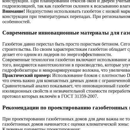
конструкций. При планировании откосов окон и дверей учиты
гидроизоляцией, так как газобетон склонен к всасыванию влаг
Внимание!
Недопустимо использовать газобетон с низкой марк
конструкции при температурных перепадах. При региональном 
особенностей.
Современные инновационные материалы для газо
Газобетон давно перестал быть просто пористым бетоном. Се
строительства. По своим характеристикам газобетон обладает с
делает его одним из лидеров по энергоэффективности.
Современные технологии газобетон включают использование ав
того, внедряются нанотехнологии в производство, которые ул
гидрофобизаторы и микроармирующие волокна, что увеличивает
Практический пример:
Использование блоков с плотностью D
что очень важно для компактных дачных домов с ограниченно
Сравнительный анализ показывает, что инновационный газобе
изоляционных свойств и незначительной стоимости переработ
протокол которых включён в ГОСТ 31359-2007.
Рекомендации по проектированию газобетонных 
При проектировании газобетонных домов для дачи важна не то
газобетонных домов начинается с оценки климатической зоны:
Ключевые параметры проектирования: