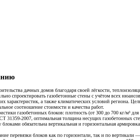
анию
ительства дачных домов благодаря своей лёгкости, теплоизоляц
льно спроектировать газобетонные стены с учётом всех нюансо
их характеристик, а также климатических условий региона. Це
ьное соотношение стоимости и качества работ.
стики газобетонных блоков: плотность (от 300 до 700 кг/м³ для
ГОСТ 31359-2007, оптимальная толщина несущих газобетонных сте
блоками обязательна вертикальная и горизонтальная армировка 
ание перевязки блоков как по горизонтали, так и по вертикали