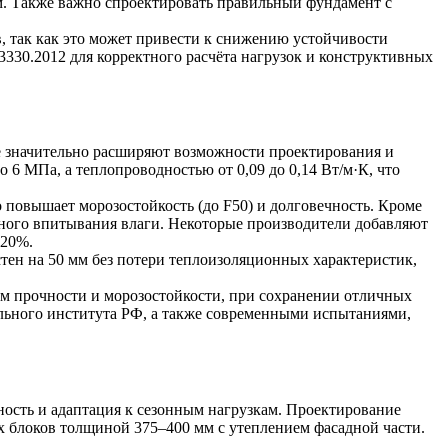
м. Также важно спроектировать правильный фундамент с
, так как это может привести к снижению устойчивости
330.2012 для корректного расчёта нагрузок и конструктивных
е значительно расширяют возможности проектирования и
о 6 МПа, а теплопроводностью от 0,09 до 0,14 Вт/м·К, что
 повышает морозостойкость (до F50) и долговечность. Кроме
рного впитывания влаги. Некоторые производители добавляют
-20%.
тен на 50 мм без потери теплоизоляционных характеристик,
ям прочности и морозостойкости, при сохранении отличных
льного института РФ, а также современными испытаниями,
ность и адаптация к сезонным нагрузкам. Проектирование
х блоков толщиной 375–400 мм с утеплением фасадной части.