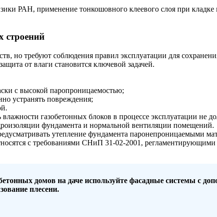
ики РАН, применение тонкошовного клеевого слоя при кладке 
х строений
тв, но требуют соблюдения правил эксплуатации для сохранения
щита от влаги становится ключевой задачей.
ски с высокой паропроницаемостью;
нно устранять повреждения;
ой.
 влажности газобетонных блоков в процессе эксплуатации не д
 гидроизоляции фундамента и нормальной вентиляции помещений.
предусматривать утепление фундамента паронепроницаемыми мат
относятся с требованиями СНиП 31-02-2001, регламентирующим
бетонных домов на даче используйте фасадные системы с до
зование плесени.