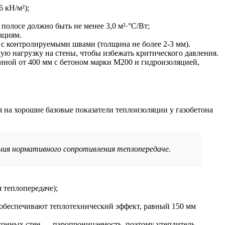
6 кН/м²);
полосе должно быть не менее 3,0 м²·°C/Вт;
ациям.
 с контролируемыми швами (толщина не более 2-3 мм).
ю нагрузку на стены, чтобы избежать критического давления.
ной от 400 мм с бетоном марки М200 и гидроизоляцией,
 на хорошие базовые показатели теплоизоляции у газобетона
ния нормативного сопротивления теплопередаче.
 теплопередаче);
обеспечивают теплотехнический эффект, равный 150 мм
етонных стен — паропроницаемость, поэтому утеплитель