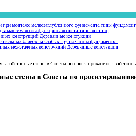
 при монтаже мелкозаглубленного фундамента
типы фундамент
у для максимальной функциональности
типы лестниц
янных конструкций
Деревянные констукции
оительных блоков на слабых грунтах
типы фундаментов
вянных межэтажных конструкций
Деревянные констукции
 газобетонные стены в Советы по проектированию газобетонн
ные стены в Советы по проектированию