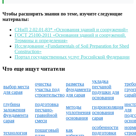
Чтобы расширить знания по теме, изучите следующие
материалы:
СНиП 2.02.01-83* «Основания зданий и сооружений»
ГОСТ 25100-2011 «Основания зданий и сооружений.
Термины и определения»
Исследование «Fundamentals of Soil Preparation for Shed
Construction»
Портал государственных услуг Российской Федерации
Что еще ищут читатели
укладка
очистка
разметка
требо
выбор места
песчаной
участка под
фундамента
грунт
для сарая
подушки для
строительство
для сарая
сарай
основания
глубина
подготовка
инст
методы
гидроизоляция
заложения
песчано-
для
уплотнения
основания
фундамента
гравийной
подг
основания
сарая
сарая
смеси
осно
особенности
норм
пошаговый
как
технология
подготовки
строи
план
избежать