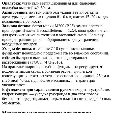
Опалубка
: устанавливается деревянная или фанерная
опалубка высотой 40–50 см.
Армирование
: внутри опалубки укладывается сетка из
арматуры с диаметром прутков 8–10 мм, шагом 15–20 см, для
повышения прочности.
Заливка бетона
: бетон марки М300 (В25) замешивается в
пропорции Цемент:Песок:Щебень — 1:2:4, вода добавляется
для достижения консистенции пластичной смеси. Заливку
проводят равномерно с вибрированием для устранения
воздушных пузырей.
Уход за бетоном
: в течение 7-10 суток после заливки
фундамент необходимо поддерживать во влажном состоянии,
избегая быстрого высыхания, что предотвращает
растрескивание (ГОСТ 7473-2010).
На практике ширина и глубина фундамента регулируется
исходя из массы сарая: произведя расчет, для легкой
конструкции хватает ленточного основания шириной 25 см и
глубиной 40 см, а для более массивных — параметры
увеличивают.
В
фундамент для сарая своими руками
входит и устройство
гидроизоляции — укладка рубероида в два слоя поверх
бетона, что предотвращает подъем влаги и гниение древесных
элементов.
Материалы и инструменты для заливки