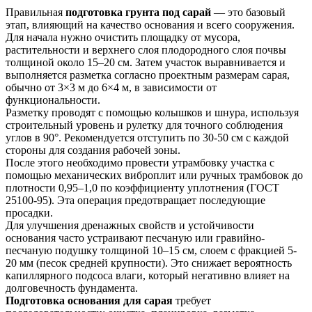
Правильная
подготовка грунта под сарай
— это базовый
этап, влияющий на качество основания и всего сооружения.
Для начала нужно очистить площадку от мусора,
растительности и верхнего слоя плодородного слоя почвы
толщиной около 15–20 см. Затем участок выравнивается и
выполняется разметка согласно проектным размерам сарая,
обычно от 3×3 м до 6×4 м, в зависимости от
функциональности.
Разметку проводят с помощью колышков и шнура, используя
строительный уровень и рулетку для точного соблюдения
углов в 90°. Рекомендуется отступить по 30-50 см с каждой
стороны для создания рабочей зоны.
После этого необходимо провести утрамбовку участка с
помощью механических виброплит или ручных трамбовок до
плотности 0,95–1,0 по коэффициенту уплотнения (ГОСТ
25100-95). Эта операция предотвращает последующие
просадки.
Для улучшения дренажных свойств и устойчивости
основания часто устраивают песчаную или гравийно-
песчаную подушку толщиной 10–15 см, слоем с фракцией 5-
20 мм (песок средней крупности). Это снижает вероятность
капиллярного подсоса влаги, который негативно влияет на
долговечность фундамента.
Подготовка основания для сарая
требует