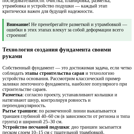
последовательности: очистка, планировка, разметка,
утрамбовка и устройство подушки — каждый этап
критически важен для будущей надежности.
Внимание!
Не пренебрегайте разметкой и утрамбовкой —
ошибки в этих этапах влекут за собой деформации всего
строения!
Технология создания фундамента своими
руками
Собственный фундамент — это достижимая задача, если четко
соблюдать
этапы строительства сарая
и технологию
устройства основания. Рассмотрим классический пример
заливки ленточного фундамента, наиболее популярного при
строительстве сараев.
Разметка
: согласно проекту, устанавливают колышки и
натягивают шнур, контролируя ровность и
перпендикулярность.
Рытье траншеи
: по размеченной линии выкапывается
траншея глубиной 40–60 см (в зависимости от региона и типа
грунта) и шириной 25–30 см.
Устройство песчаной подушки
: дно траншеи засыпается
песком слоем 10–15 см с тщательной трамбовкой.