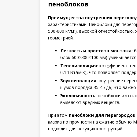
пеноблоков
Преимущества внутренних перегород
характеристиками. Пеноблоки для перего
500-600 кг/м³), высокой огнестойкостью
геометрией.
Легкость и простота монтажа:
б
блок 600×300×100 мм) уменьшается 
Теплоизоляция:
коэффициент тепл
0,14 Вт/(м·К), что позволяет подд
Звукоизоляция:
внутренние перег
шумов порядка 35-45 дБ, что важно
Экологичность:
пеноблоки изготав
выделяют вредных веществ.
При этом
пеноблоки для перегородок
(марка по прочности на сжатие обычно М3
подходит для несущих конструкций.