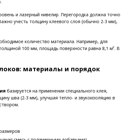
.
ровень и лазерный нивелир. Перегородка должна точно
ажно учесть толщину клеевого слоя (обычно 2-3 мм),
еобходимое количество материала. Например, для
 толщиной 100 мм, площадь поверхности равна 8,1 м². В
локов: материалы и порядок
гия
базируется на применении специального клея,
ну шва (2-3 мм), улучшая тепло- и звукоизоляцию в
створом.
 размеров
счаная смесь с полимерными добавками)