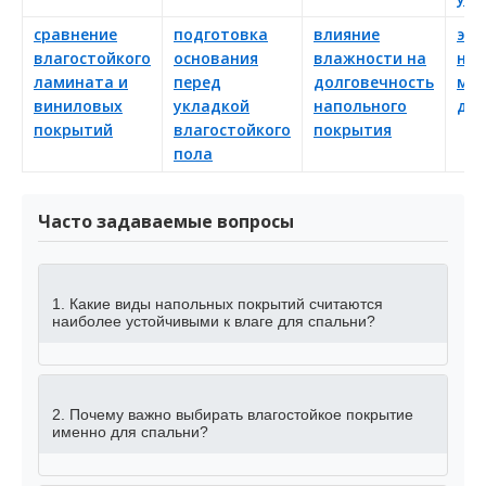
сравнение
подготовка
влияние
эко
влагостойкого
основания
влажности на
нап
ламината и
перед
долговечность
ма
виниловых
укладкой
напольного
для
покрытий
влагостойкого
покрытия
пола
Часто задаваемые вопросы
1. Какие виды напольных покрытий считаются
наиболее устойчивыми к влаге для спальни?
2. Почему важно выбирать влагостойкое покрытие
именно для спальни?