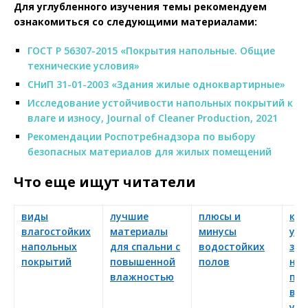
Для углубленного изучения темы рекомендуем
ознакомиться со следующими материалами:
ГОСТ Р 56307-2015 «Покрытия напольные. Общие
технические условия»
СНиП 31-01-2003 «Здания жилые одноквартирные»
Исследование устойчивости напольных покрытий к
влаге и износу, Journal of Cleaner Production, 2021
Рекомендации Роспотребнадзора по выбору
безопасных материалов для жилых помещений
Что еще ищут читатели
виды
лучшие
плюсы и
как
влагостойких
материалы
минусы
уха
напольных
для спальни с
водостойких
за
покрытий
повышенной
полов
на
влажностью
по
во 
усл