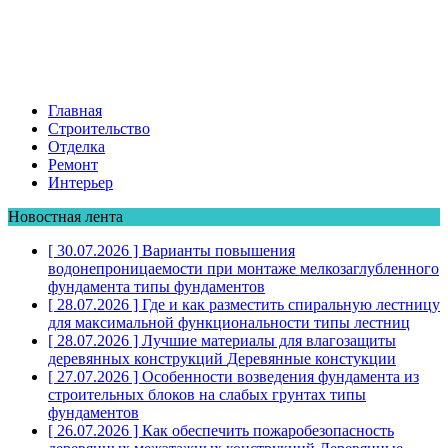
Главная
Строительство
Отделка
Ремонт
Интерьер
Новостная лента
[ 30.07.2026 ]
Варианты повышения
водонепроницаемости при монтаже мелкозаглубленного
фундамента
типы фундаментов
[ 28.07.2026 ]
Где и как разместить спиральную лестницу
для максимальной функциональности
типы лестниц
[ 28.07.2026 ]
Лучшие материалы для влагозащиты
деревянных конструкций
Деревянные констукции
[ 27.07.2026 ]
Особенности возведения фундамента из
строительных блоков на слабых грунтах
типы
фундаментов
[ 26.07.2026 ]
Как обеспечить пожаробезопасность