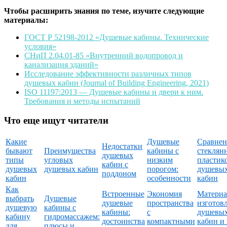
Чтобы расширить знания по теме, изучите следующие
материалы:
ГОСТ Р 52198-2012 «Душевые кабины. Технические
условия»
СНиП 2.04.01-85 «Внутренний водопровод и
канализация зданий»
Исследование эффективности различных типов
душевых кабин (Journal of Building Engineering, 2021)
ISO 11197:2013 — Душевые кабины и двери к ним.
Требования и методы испытаний
Что еще ищут читатели
Какие
Душевые
Сравнен
Недостатки
бывают
Преимущества
кабины с
стеклян
душевых
типы
угловых
низким
пластик
кабин с
душевых
душевых кабин
порогом:
душевы
поддоном
кабин
особенности
кабин
Как
Встроенные
Экономия
Матери
выбрать
Душевые
душевые
пространства
изготов
душевую
кабины с
кабины:
с
душевы
кабину
гидромассажем:
достоинства
компактными
кабин и
для
плюсы и