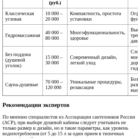
(руб.)
Классическая
10 000 –
Компактность, простота
Ог
угловая
20 000
установки
фу
Выс
40 000 –
Многофункциональность,
Гидромассажная
тре
80 000
здоровье
дав
Сл
Без поддона
15 000 –
Современный дизайн,
мон
(душевой
30 000
легкий уход
дор
уголок)
гид
Бо
70 000 –
Уникальные процедуры,
Сауна-душевые
раз
120 000
релаксация
выс
Рекомендации экспертов
По мнению специалистов из Ассоциации сантехников России
(АСР), при выборе душевой кабины следует учитывать не
только размер и дизайн, но и такие параметры, как уровень
водопотребления (от 5 до 15 л за один прием в типичных