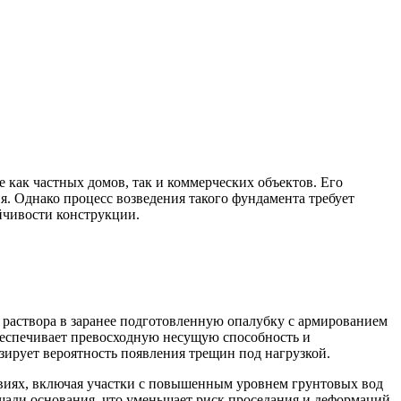
как частных домов, так и коммерческих объектов. Его
я. Однако процесс возведения такого фундамента требует
йчивости конструкции.
раствора в заранее подготовленную опалубку с армированием
обеспечивает превосходную несущую способность и
ирует вероятность появления трещин под нагрузкой.
виях, включая участки с повышенным уровнем грунтовых вод
щади основания, что уменьшает риск проседания и деформаций