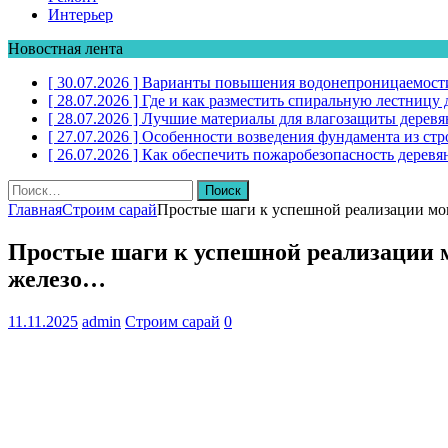
Интерьер
Новостная лента
[ 30.07.2026 ]
Варианты повышения водонепроницаемости
[ 28.07.2026 ]
Где и как разместить спиральную лестниц
[ 28.07.2026 ]
Лучшие материалы для влагозащиты дерев
[ 27.07.2026 ]
Особенности возведения фундамента из стр
[ 26.07.2026 ]
Как обеспечить пожаробезопасность дере
Найти:
Главная
Строим сарай
Простые шаги к успешной реализации м
Простые шаги к успешной реализации 
железо…
11.11.2025
admin
Строим сарай
0