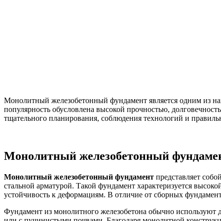
Монолитный железобетонный фундамент является одним из наиб
популярность обусловлена высокой прочностью, долговечность
тщательного планирования, соблюдения технологий и правильн
Монолитный железобетонный фундаме
Монолитный железобетонный фундамент
представляет собо
стальной арматурой. Такой фундамент характеризуется высокой
устойчивость к деформациям. В отличие от сборных фундамент
Фундамент из монолитного железобетона обычно используют д
или с пучинистыми почвами. Благодаря монолитной конструкц