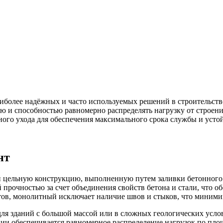
олее надёжных и часто используемых решений в строительстве 
ю и способностью равномерно распределять нагрузку от строени
ого ухода для обеспечения максимального срока службы и усто
нт
й цельную конструкцию, выполненную путем заливки бетонного 
 прочностью за счет объединения свойств бетона и стали, что 
ов, монолитный исключает наличие швов и стыков, что минимиз
ля зданий с большой массой или в сложных геологических усло
ии обеспечивается равномерное распределение нагрузок по пло