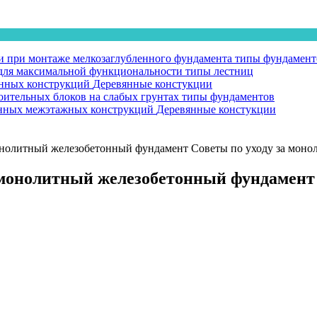
 при монтаже мелкозаглубленного фундамента
типы фундамент
у для максимальной функциональности
типы лестниц
янных конструкций
Деревянные констукции
оительных блоков на слабых грунтах
типы фундаментов
вянных межэтажных конструкций
Деревянные констукции
онолитный железобетонный фундамент Советы по уходу за мон
монолитный железобетонный фундамент 