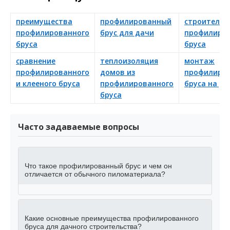
преимущества
профилированный
строительс
профилированного
брус для дачи
профилиро
бруса
бруса
сравнение
теплоизоляция
монтаж
профилированного
домов из
профилиро
и клееного бруса
профилированного
бруса на да
бруса
Часто задаваемые вопросы
Что такое профилированный брус и чем он
отличается от обычного пиломатериала?
Какие основные преимущества профилированного
бруса для дачного строительства?