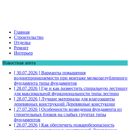
Главная
Строительство
Отделка
Ремонт
Интерьер
Новостная лента
[ 30.07.2026 ]
Варианты повышения
водонепроницаемости при монтаже мелкозаглубленного
фундамента
типы фундаментов
[ 28.07.2026 ]
Где и как разместить спиральную лестницу
для максимальной функциональности
типы лестниц
[ 28.07.2026 ]
Лучшие материалы для влагозащиты
деревянных конструкций
Деревянные констукции
[ 27.07.2026 ]
Особенности возведения фундамента из
строительных блоков на слабых грунтах
типы
фундаментов
[ 26.07.2026 ]
Как обеспечить пожаробезопасность