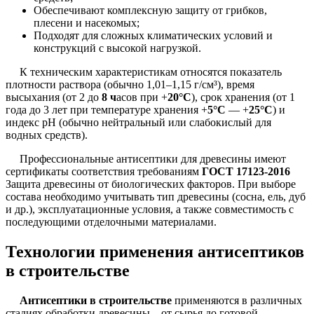
Обеспечивают комплексную защиту от грибков,
плесени и насекомых;
Подходят для сложных климатических условий и
конструкций с высокой нагрузкой.
К техническим характеристикам относятся показатель
плотности раствора (обычно 1,01–1,15 г/см³), время
высыхания (от 2 до
8 ч
асов при +
20°C
), срок хранения (от 1
года до 3 лет при температуре хранения +
5°C
— +
25°C
) и
индекс рН (обычно нейтральный или слабокислый для
водных средств).
Профессиональные антисептики для древесины имеют
сертификаты соответствия требованиям
ГОСТ 17123-2016
Защита древесины от биологических факторов. При выборе
состава необходимо учитывать тип древесины (сосна, ель, дуб
и др.), эксплуатационные условия, а также совместимость с
последующими отделочными материалами.
Технологии применения антисептиков
в строительстве
Антисептики в строительстве
применяются в различных
стадиях обработки древесины – от сырья до готовой