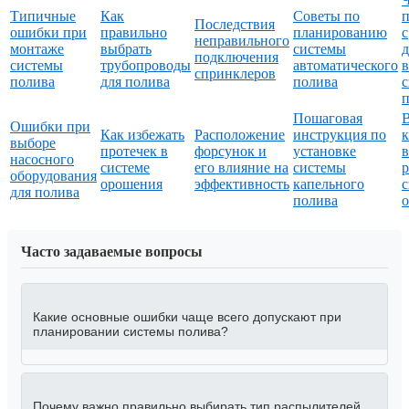
Типичные
Как
Советы по
Последствия
ошибки при
правильно
планированию
с
неправильного
монтаже
выбрать
системы
подключения
системы
трубопроводы
автоматического
в
спринклеров
полива
для полива
полива
с
Пошаговая
Ошибки при
Как избежать
Расположение
инструкция по
к
выборе
протечек в
форсунок и
установке
в
насосного
системе
его влияние на
системы
р
оборудования
орошения
эффективность
капельного
для полива
полива
Часто задаваемые вопросы
Какие основные ошибки чаще всего допускают при
планировании системы полива?
Почему важно правильно выбирать тип распылителей