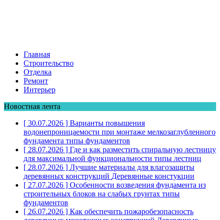
Главная
Строительство
Отделка
Ремонт
Интерьер
Новостная лента
[ 30.07.2026 ]
Варианты повышения
водонепроницаемости при монтаже мелкозаглубленного
фундамента
типы фундаментов
[ 28.07.2026 ]
Где и как разместить спиральную лестницу
для максимальной функциональности
типы лестниц
[ 28.07.2026 ]
Лучшие материалы для влагозащиты
деревянных конструкций
Деревянные констукции
[ 27.07.2026 ]
Особенности возведения фундамента из
строительных блоков на слабых грунтах
типы
фундаментов
[ 26.07.2026 ]
Как обеспечить пожаробезопасность