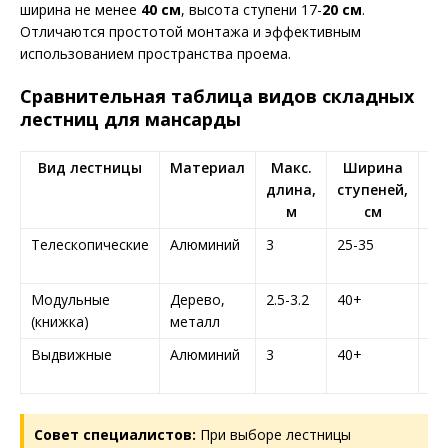
ширина не менее
40 см
, высота ступени 17-
20 см
.
Отличаются простотой монтажа и эффективным
использованием пространства проема.
Сравнительная таблица видов складных
лестниц для мансарды
Вид лестницы
Материал
Макс.
Ширина
На
длина,
ступеней,
м
см
Телескопические
Алюминий
3
25-35
15
Модульные
Дерево,
2.5-3.2
40+
20
(книжка)
металл
Выдвижные
Алюминий
3
40+
18
Совет специалистов:
При выборе лестницы