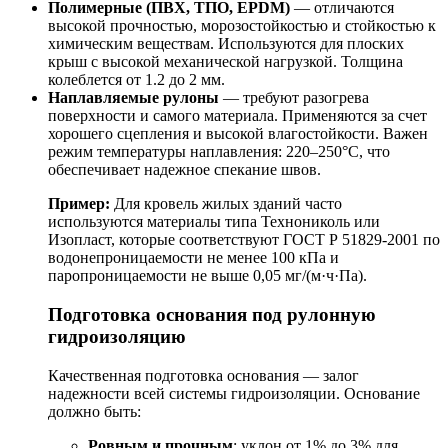
Полимерные (ПВХ, ТПО, EPDM)
— отличаются
высокой прочностью, морозостойкостью и стойкостью к
химическим веществам. Используются для плоских
крыш с высокой механической нагрузкой. Толщина
колеблется от 1.2 до 2 мм.
Наплавляемые рулоны
— требуют разогрева
поверхности и самого материала. Применяются за счет
хорошего сцепления и высокой влагостойкости. Важен
режим температуры наплавления: 220–250°C, что
обеспечивает надежное спекание швов.
Пример:
Для кровель жилых зданий часто
используются материалы типа Технониколь или
Изопласт, которые соответствуют ГОСТ Р 51829-2001 по
водонепроницаемости не менее 100 кПа и
паропроницаемости не выше 0,05 мг/(м·ч·Па).
Подготовка основания под рулонную
гидроизоляцию
Качественная подготовка основания — залог
надежности всей системы гидроизоляции. Основание
должно быть:
Ровным и прочным
: уклон от 1% до 3% для