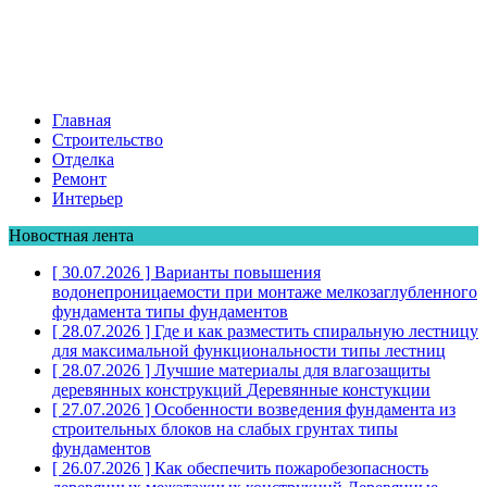
Главная
Строительство
Отделка
Ремонт
Интерьер
Новостная лента
[ 30.07.2026 ]
Варианты повышения
водонепроницаемости при монтаже мелкозаглубленного
фундамента
типы фундаментов
[ 28.07.2026 ]
Где и как разместить спиральную лестницу
для максимальной функциональности
типы лестниц
[ 28.07.2026 ]
Лучшие материалы для влагозащиты
деревянных конструкций
Деревянные констукции
[ 27.07.2026 ]
Особенности возведения фундамента из
строительных блоков на слабых грунтах
типы
фундаментов
[ 26.07.2026 ]
Как обеспечить пожаробезопасность