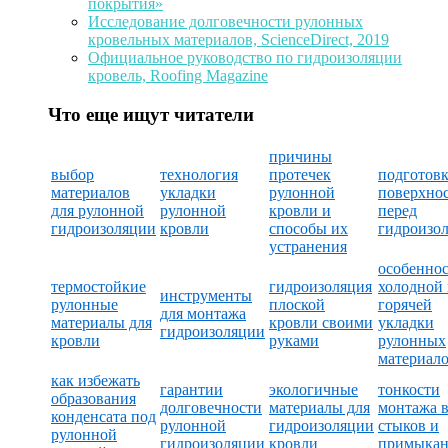
покрытия»
Исследование долговечности рулонных
кровельных материалов, ScienceDirect, 2019
Официальное руководство по гидроизоляции
кровель, Roofing Magazine
Что еще ищут читатели
причины
выбор
технология
протечек
подготов
материалов
укладки
рулонной
поверхно
для рулонной
рулонной
кровли и
перед
гидроизоляции
кровли
способы их
гидроизо
устранения
особенно
термостойкие
гидроизоляция
холодной
инструменты
рулонные
плоской
горячей
для монтажа
материалы для
кровли своими
укладки
гидроизоляции
кровли
руками
рулонных
материал
как избежать
гарантии
экологичные
тонкости
образования
долговечности
материалы для
монтажа 
конденсата под
рулонной
гидроизоляции
стыков и
рулонной
гидроизоляции
кровли
примыкан