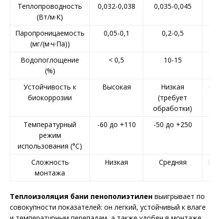
Теплопроводность
0,032-0,038
0,035-0,045
0
(Вт/м·К)
0
Паропроницаемость
0,05-0,1
0,2-0,5
0,
(мг/(м·ч·Па))
Водопоглощение
< 0,5
10-15
(%)
Устойчивость к
Высокая
Низкая
Ср
биокоррозии
(требует
обработки)
Температурный
-60 до +110
-50 до +250
-
режим
использования (°C)
Сложность
Низкая
Средняя
Вы
монтажа
Теплоизоляция бани пенополиэтилен
выигрывает по
совокупности показателей: он легкий, устойчивый к влаге
и температурным перепадам, а также удобен в монтаже.