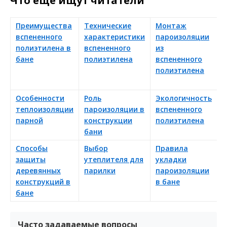
Что еще ищут читатели
Преимущества
Технические
Монтаж
С
вспененного
характеристики
пароизоляции
в
полиэтилена в
вспененного
из
п
бане
полиэтилена
вспененного
с
полиэтилена
у
Особенности
Роль
Экологичность
У
теплоизоляции
пароизоляции в
вспененного
к
парной
конструкции
полиэтилена
п
бани
Способы
Выбор
Правила
Р
защиты
утеплителя для
укладки
з
деревянных
парилки
пароизоляции
в
конструкций в
в бане
п
бане
Часто задаваемые вопросы