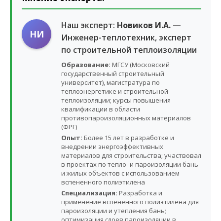
Наш эксперт:
Новиков И.А.
—
НИ
Инженер-теплотехник, эксперт
по строительной теплоизоляции
Образование:
МГСУ (Московский
государственный строительный
университет), магистратура по
теплоэнергетике и строительной
теплоизоляции; курсы повышения
квалификации в области
противопароизоляционных материалов
(ФРГ)
Опыт:
Более 15 лет в разработке и
внедрении энергоэффективных
материалов для строительства; участвовал
в проектах по тепло- и пароизоляции бань
и жилых объектов с использованием
вспененного полиэтилена
Специализация:
Разработка и
применение вспененного полиэтилена для
пароизоляции и утепления бань;
оптимизация слоев пароизоляции в