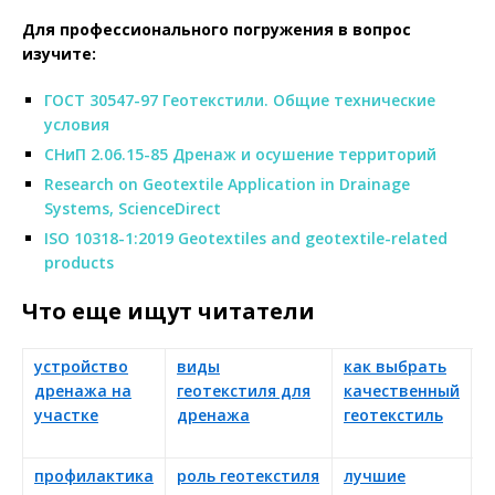
Для профессионального погружения в вопрос
изучите:
ГОСТ 30547-97 Геотекстили. Общие технические
условия
СНиП 2.06.15-85 Дренаж и осушение территорий
Research on Geotextile Application in Drainage
Systems, ScienceDirect
ISO 10318-1:2019 Geotextiles and geotextile-related
products
Что еще ищут читатели
устройство
виды
как выбрать
п
дренажа на
геотекстиля для
качественный
р
участке
дренажа
геотекстиль
д
с
профилактика
роль геотекстиля
лучшие
п