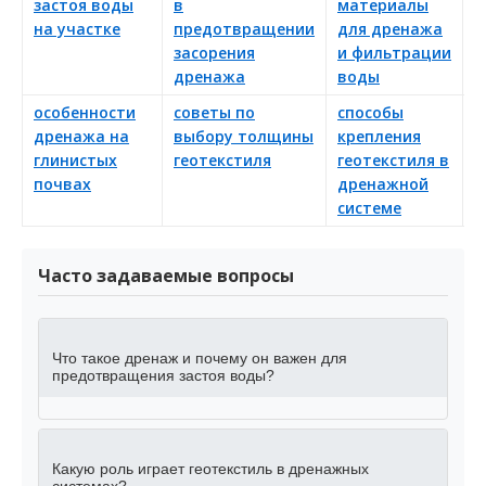
застоя воды
в
материалы
и
на участке
предотвращении
для дренажа
г
засорения
и фильтрации
д
дренажа
воды
с
особенности
советы по
способы
р
дренажа на
выбору толщины
крепления
д
глинистых
геотекстиля
геотекстиля в
з
почвах
дренажной
г
системе
Часто задаваемые вопросы
Что такое дренаж и почему он важен для
предотвращения застоя воды?
Какую роль играет геотекстиль в дренажных