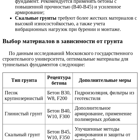
фундамент. Рекомендуется применять бетоны с
повышенной прочностью (В40-В45) и усиленное
армирование;
Скальные грунты
требуют более жестких материалов с
высокой износостойкостью, а также учета
вибрационных нагрузок при бурении и монтаже.
Выбор материалов в зависимости от грунта
По данным исследований Московского государственного
строительного университета, оптимальные материалы для
туннельных фундаментов следующие:
Рецептура
Тип грунта
Дополнительные меры
бетона
Песок
Бетон В30,
Гидроизоляция, фильтры из
крупнозернистый
W8, F200
геотекстиля
Дополнительное
Бетон В40,
Глинистый грунт
армирование, применение
W10, F300
полимерных добавок
Улучшенные методы
Бетон В45,
Скальный грунт
армирования и защиты от
W10, F350