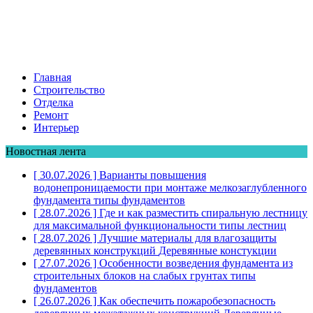
Главная
Строительство
Отделка
Ремонт
Интерьер
Новостная лента
[ 30.07.2026 ]
Варианты повышения
водонепроницаемости при монтаже мелкозаглубленного
фундамента
типы фундаментов
[ 28.07.2026 ]
Где и как разместить спиральную лестницу
для максимальной функциональности
типы лестниц
[ 28.07.2026 ]
Лучшие материалы для влагозащиты
деревянных конструкций
Деревянные констукции
[ 27.07.2026 ]
Особенности возведения фундамента из
строительных блоков на слабых грунтах
типы
фундаментов
[ 26.07.2026 ]
Как обеспечить пожаробезопасность