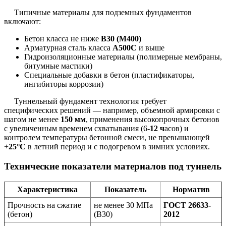
Типичные материалы для подземных фундаментов
включают:
Бетон класса не ниже
В30 (М400)
Арматурная сталь класса
А500С
и выше
Гидроизоляционные материалы (полимерные мембраны,
битумные мастики)
Специальные добавки в бетон (пластификаторы,
ингибиторы коррозии)
Туннельный фундамент технология требует
специфических решений — например, объемной армировки с
шагом не менее
150 мм
, применения высокопрочных бетонов
с увеличенным временем схватывания (6-
12 ч
асов) и
контролем температуры бетонной смеси, не превышающей
+
25°С
в летний период и с подогревом в зимних условиях.
Технические показатели материалов под туннель
Характеристика
Показатель
Норматив
Прочность на сжатие
не менее 30 МПа
ГОСТ 26633-
(бетон)
(В30)
2012