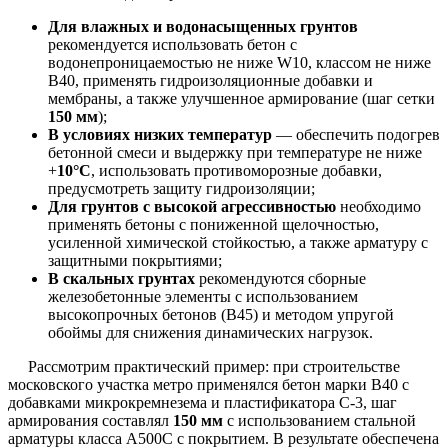
Для влажных и водонасыщенных грунтов
рекомендуется использовать бетон с
водонепроницаемостью не ниже W10, классом не ниже
В40, применять гидроизоляционные добавки и
мембраны, а также улучшенное армирование (шаг сетки
150 мм
);
В условиях низких температур
— обеспечить подогрев
бетонной смеси и выдержку при температуре не ниже
+
10°С
, использовать противоморозные добавки,
предусмотреть защиту гидроизоляции;
Для грунтов с высокой агрессивностью
необходимо
применять бетоны с пониженной щелочностью,
усиленной химической стойкостью, а также арматуру с
защитными покрытиями;
В скальных грунтах
рекомендуются сборные
железобетонные элементы с использованием
высокопрочных бетонов (В45) и методом упругой
обоймы для снижения динамических нагрузок.
Рассмотрим практический пример: при строительстве
московского участка метро применялся бетон марки В40 с
добавками микрокремнезема и пластификатора С-3, шаг
армирования составлял
150 мм
с использованием стальной
арматуры класса А500С с покрытием. В результате обеспечена