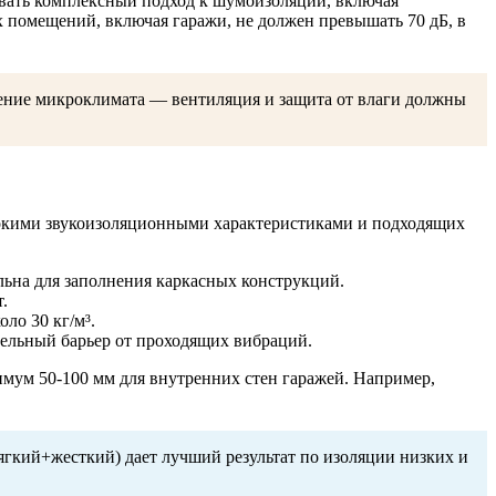
овать комплексный подход к шумоизоляции, включая
 помещений, включая гаражи, не должен превышать 70 дБ, в
нение микроклимата — вентиляция и защита от влаги должны
окими звукоизоляционными характеристиками и подходящих
еальна для заполнения каркасных конструкций.
.
ло 30 кг/м³.
тельный барьер от проходящих вибраций.
имум 50-100 мм для внутренних стен гаражей. Например,
гкий+жесткий) дает лучший результат по изоляции низких и