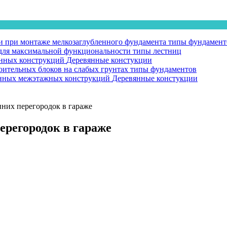
 при монтаже мелкозаглубленного фундамента
типы фундамент
у для максимальной функциональности
типы лестниц
янных конструкций
Деревянные констукции
оительных блоков на слабых грунтах
типы фундаментов
вянных межэтажных конструкций
Деревянные констукции
них перегородок в гараже
регородок в гараже