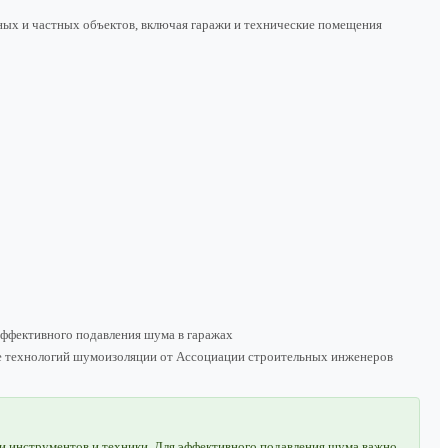
ных и частных объектов, включая гаражи и технические помещения
ффективного подавления шума в гаражах
тие технологий шумоизоляции от Ассоциации строительных инженеров
и инструментов и техники. Для эффективного подавления шума важно