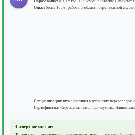
Образование:
МГТУ им. Н.Э. Баумана (Москва), факультет
Опыт:
более 10 лет работы в области строительной акуст
Специализация:
шумоизоляция внутренних перегородок и 
Сертификаты:
Сертификат инженера-акустика Национально
Экспертное мнение:
Шумоизоляция внутренних перегородок в гараже — ключевой аспект с