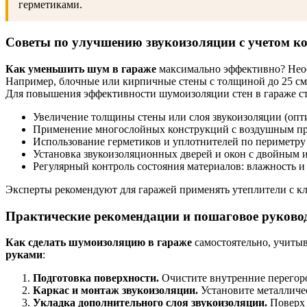
герметиками.
Советы по улучшению звукоизоляции с учетом к
Как уменьшить шум в гараже
максимально эффективно? Необ
Например, блочные или кирпичные стены с толщиной до 25 см 
Для повышения эффективности шумоизоляции стен в гараже ст
Увеличение толщины стены или слоя звукоизоляции (опти
Применение многослойных конструкций с воздушным про
Использование герметиков и уплотнителей по периметру 
Установка звукоизоляционных дверей и окон с двойным 
Регулярный контроль состояния материалов: влажность 
Эксперты рекомендуют для гаражей применять утеплители с кла
Практические рекомендации и пошаговое руково
Как сделать шумоизоляцию в гараже
самостоятельно, учиты
руками
:
Подготовка поверхности.
Очистите внутренние перегоро
Каркас и монтаж звукоизоляции.
Установите металличес
Укладка дополнительного слоя звукоизоляции.
Поверх 