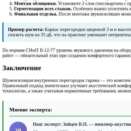
Монтаж облицовки.
Установите 2 слоя гипсокартона с 
Герметизация всех стыков.
Особенно важно уплотнять м
Финальная отделка.
После монтажа звукоизоляции можн
Пример расчета:
Каркас перегородки шириной 3 м и высото
снизить шум на 35 дБ, что на практике уменьшит неприятный
По нормам СНиП II-12-77 уровень звукового давления на обор
работ — обязательный этап при создании комфортного гаражно
Заключение
Шумоизоляция внутренних перегородок гаража — это комплек
Правильный подход значительно улучшит акустический комфор
технологии, а также учитывая нормативные требования, можно
Мнение эксперта:
Наш эксперт:
Зайцев В.П.
— инженер-акустик,
ЗВ