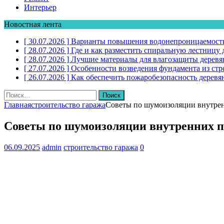
Интерьер
Новостная лента
[ 30.07.2026 ]
Варианты повышения водонепроницаемости
[ 28.07.2026 ]
Где и как разместить спиральную лестниц
[ 28.07.2026 ]
Лучшие материалы для влагозащиты дерев
[ 27.07.2026 ]
Особенности возведения фундамента из стр
[ 26.07.2026 ]
Как обеспечить пожаробезопасность дере
Найти:
Главная
строительство гаража
Советы по шумоизоляции внутрен
Советы по шумоизоляции внутренних пе
06.09.2025
admin
строительство гаража
0