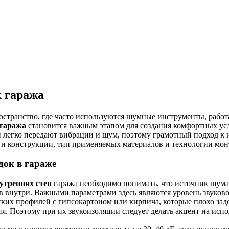
 гаража
ространство, где часто используются шумные инструменты, рабо
 гаража
становится важным этапом для создания комфортных ус
 и легко передают вибрации и шум, поэтому грамотный подход к
ти конструкции, тип применяемых материалов и технологии монт
док в гараже
утренних стен
гаража необходимо понимать, что источник шума
в внутри. Важными параметрами здесь являются уровень звуково
еских профилей с гипсокартоном или кирпича, которые плохо за
я. Поэтому при их звукоизоляции следует делать акцент на исп