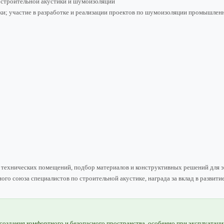
 строительной акустики и шумоизоляции
ики; участие в разработке и реализации проектов по шумоизоляции промышлен
технических помещений, подбор материалов и конструктивных решений для э
го союза специалистов по строительной акустике, награда за вклад в разви
оздания комфортного и безопасного пространства, особенно при эксплуатаци