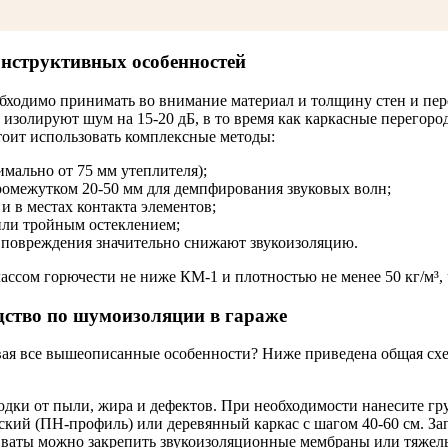
онструктивных особенностей
ходимо принимать во внимание материал и толщину стен и пере
изолируют шум на 15-20 дБ, в то время как каркасные перегоро
оит использовать комплексные методы:
мально от 75 мм утеплителя);
межутком 20-50 мм для демпфирования звуковых волн;
и в местах контакта элементов;
или тройным остеклением;
и повреждения значительно снижают звукоизоляцию.
ссом горючести не ниже КМ-1 и плотностью не менее 50 кг/м³, 
дство по шумоизоляции в гараже
вая все вышеописанные особенности? Ниже приведена общая сх
дки от пыли, жира и дефектов. При необходимости нанесите гр
кий (ПН-профиль) или деревянный каркас с шагом 40-60 см. За
ваты можно закрепить звукоизоляционные мембраны или тяжелы