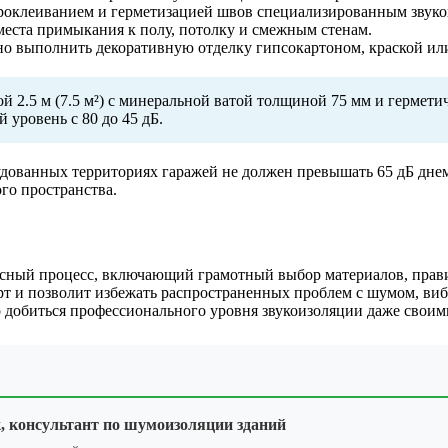
проклеиванием и герметизацией швов специализированным звук
еста примыкания к полу, потолку и смежным стенам.
о выполнить декоративную отделку гипсокартоном, краской ил
й 2.5 м (7.5 м²) с минеральной ватой толщиной 75 мм и герме
 уровень с 80 до 45 дБ.
удованных территориях гаражей не должен превышать 65 дБ дне
го пространства.
сный процесс, включающий грамотный выбор материалов, прав
т и позволит избежать распространенных проблем с шумом, ви
 добиться профессионального уровня звукоизоляции даже своим
 консультант по шумоизоляции зданий