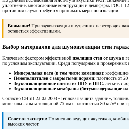
По данным исследования Института акустики РАН, снижение ш
уплотнение, многослойные конструкции и демпферы. ГОСТ 12.1
противном случае требуется принимать меры по изоляции.
Внимание!
При звукоизоляции внутренних перегородок важн
оставаться эффективными.
Выбор материалов для шумоизоляции стен гараж
Ключевым фактором эффективной
изоляции стен от шума
в г
по условиям эксплуатации. Среди популярных и проверенных 
Минеральная вата (в том числе каменная)
: коэффициен
Пенополиэтилен с закрытыми порами
: плотность от 20
Звукоизоляционные плиты из ППУ и ППС
: легкие, с 
Звукоизоляционные мембраны (битумосодержащие или
Согласно СНиП 23-03-2003 «Тепловая защита зданий», толщина
минеральная вата толщиной 75 мм с плотностью 80 кг/м³ при г
Совет от эксперта:
По мнению ведущих акустиков, комбинац
высоких частот.