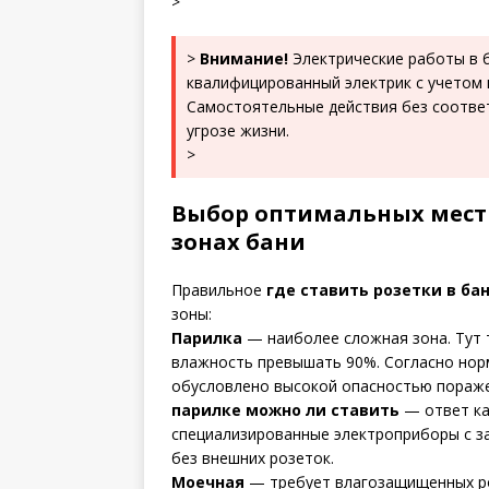
>
>
Внимание!
Электрические работы в 
квалифицированный электрик с учетом
Самостоятельные действия без соответ
угрозе жизни.
>
Выбор оптимальных мест 
зонах бани
Правильное
где ставить розетки в ба
зоны:
Парилка
— наиболее сложная зона. Тут 
влажность превышать 90%. Согласно норм
обусловлено высокой опасностью пораже
парилке можно ли ставить
— ответ ка
специализированные электроприборы с з
без внешних розеток.
Моечная
— требует влагозащищенных роз