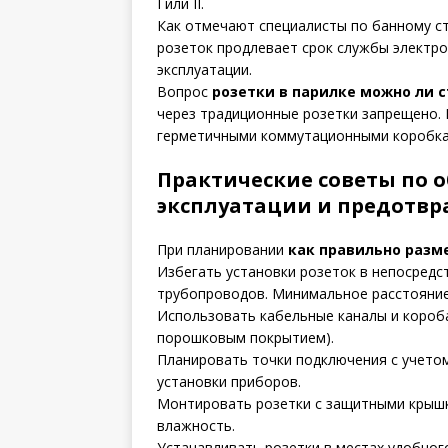
I или II.
Как отмечают специалисты по банному с
розеток продлевает срок службы электро
эксплуатации.
Вопрос
розетки в парилке можно ли 
через традиционные розетки запрещено.
герметичными коммутационными коробка
Практические советы по 
эксплуатации и предотв
При планировании
как правильно разм
Избегать установки розеток в непосредс
трубопроводов. Минимальное расстояние
Использовать кабельные каналы и короба
порошковым покрытием).
Планировать точки подключения с учетом
установки приборов.
Монтировать розетки с защитными крыш
влажность.
Устанавливать розетки в местах удобног