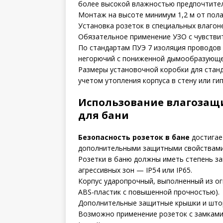
более высокой влажностью предпочтителе
Монтаж на высоте минимум 1,2 м от пола д
Установка розеток в специальных влагон
Обязательное применение УЗО с чувствит
По стандартам ПУЭ 7 изоляция проводов 
негорючий с пониженной дымообразующе
Размеры установочной коробки для станд
учетом утопления корпуса в стену или ги
Использование влагозащ
для бани
Безопасность розеток в бане
достигае
дополнительными защитными свойствами
Розетки в баню должны иметь степень за
агрессивных зон — IP54 или IP65.
Корпус ударопрочный, выполненный из ог
ABS-пластик с повышенной прочностью).
Дополнительные защитные крышки и штор
Возможно применение розеток с замками