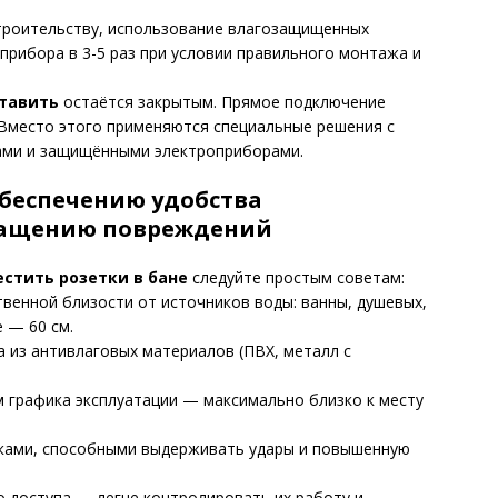
троительству, использование влагозащищенных
прибора в 3-5 раз при условии правильного монтажа и
ставить
остаётся закрытым. Прямое подключение
 Вместо этого применяются специальные решения с
ми и защищёнными электроприборами.
обеспечению удобства
ращению повреждений
естить розетки в бане
следуйте простым советам:
твенной близости от источников воды: ванны, душевых,
 — 60 см.
 из антивлаговых материалов (ПВХ, металл с
 графика эксплуатации — максимально близко к месту
ками, способными выдерживать удары и повышенную
о доступа — легче контролировать их работу и