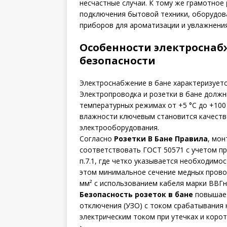
несчастные случаи. К тому же грамотное
подключения бытовой техники, оборудов
приборов для ароматизации и увлажнения
Особенности электроснаб
безопасности
Электроснабжение в бане характеризуетс
Электропроводка и розетки в бане долж
температурных режимах от +5 °C до +100 
влажности ключевым становится качеств
электрооборудования.
Согласно
Розетки В Бане Правила
, мо
соответствовать ГОСТ 50571 с учетом пр
п.7.1, где четко указывается необходим
этом минимальное сечение медных провод
мм² с использованием кабеля марки ВВГн
Безопасность розеток в бане
повышает
отключения (УЗО) с током срабатывания 
электрическим током при утечках и коро