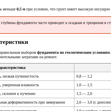
ть меньше
0,5 м
при условии, что грунт имеет высокую несущую
глубины фундамента часто приводит к осадкам и трещинам в ст
ктеристики
с правильным выбором
фундамента по геологическим условиям
чительными затратами на ремонт.
рактеристика
, низкая пучинистость
0,8 — 1,2
, умеренная влажность
1,0 — 1,5
, склонен к пучению
1,5 — 2,0
ьная деформативность при замерзании
2,0 — 3,0 (с допол
 высокая сжимаемость
3,0 и глубже, с пр