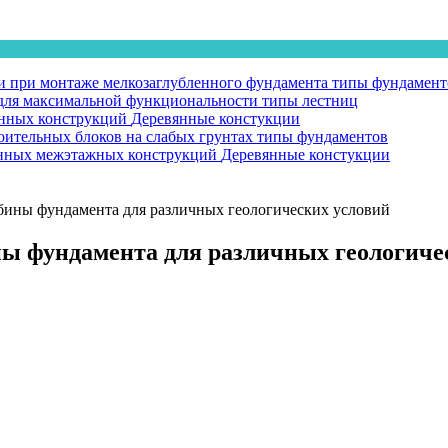
 при монтаже мелкозаглубленного фундамента
типы фундамент
у для максимальной функциональности
типы лестниц
янных конструкций
Деревянные констукции
оительных блоков на слабых грунтах
типы фундаментов
вянных межэтажных конструкций
Деревянные констукции
бины фундамента для различных геологических условий
ны фундамента для различных геологиче