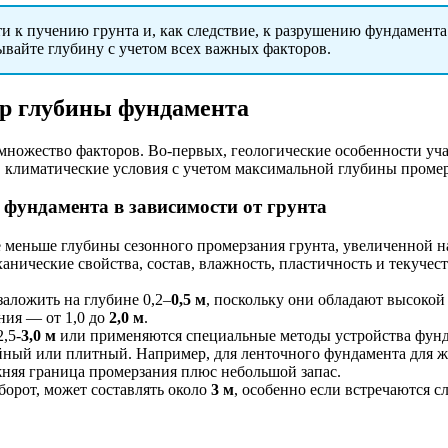
 к пучению грунта и, как следствие, к разрушению фундамента. 
вайте глубину с учетом всех важных факторов.
р глубины фундамента
множество факторов. Во-первых, геологические особенности уча
, климатические условия с учетом максимальной глубины проме
фундамента в зависимости от грунта
 меньше глубины сезонного промерзания грунта, увеличенной н
анические свойства, состав, влажность, пластичность и текучест
аложить на глубине 0,2–
0,5 м
, поскольку они обладают высоко
ния — от 1,0 до
2,0 м
.
,5-
3,0 м
или применяются специальные методы устройства фунд
йный или плитный. Например, для ленточного фундамента для жи
няя граница промерзания плюс небольшой запас.
орот, может составлять около
3 м
, особенно если встречаются 