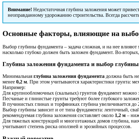
Внимание!
Недостаточная глубина заложения может привести
неоправданному удорожанию строительства. Всегда рассчиты
Основные факторы, влияющие на выбо
Выбор глубины фундамента – задача сложная, и на нее влияют 
насколько глубоко должен быть заложен фундамент. Во-вторых
Глубина заложения фундамента и выбор глубины 
Минимальная
глубина заложения фундамента
должна быть не
менее
0,2 м
. При этом учитываются характеристики грунта: мех
Например:
Для крупнообломочных (скальных) грунтов фундамент можно з
Песчаные и глинистые грунты требуют более глубокого заложе
В пучинистых глинах и торфяниках глубина увеличивается до 2
Выбор глубины зависит и от типа фундамента: ленточный, сва
рекомендуемая глубина заложения составляет около
1,2 м
– ниж
Для тяжелых конструкций и многоэтажных домов глубина, наоб
учитывают степень риска оползней и эрозийных процессов.
Важный норматив