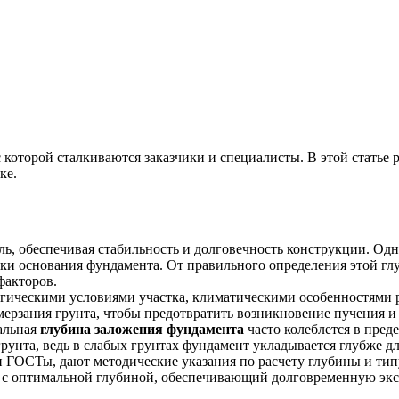
 которой сталкиваются заказчики и специалисты. В этой статье
ке.
ь, обеспечивая стабильность и долговечность конструкции. Одн
ки основания фундамента. От правильного определения этой глу
факторов.
логическими условиями участка, климатическими особенностями 
ерзания грунта, чтобы предотвратить возникновение пучения и
альная
глубина заложения фундамента
часто колеблется в преде
рунта, ведь в слабых грунтах фундамент укладывается глубже д
 ГОСТы, дают методические указания по расчету глубины и тип
нт с оптимальной глубиной, обеспечивающий долговременную эк