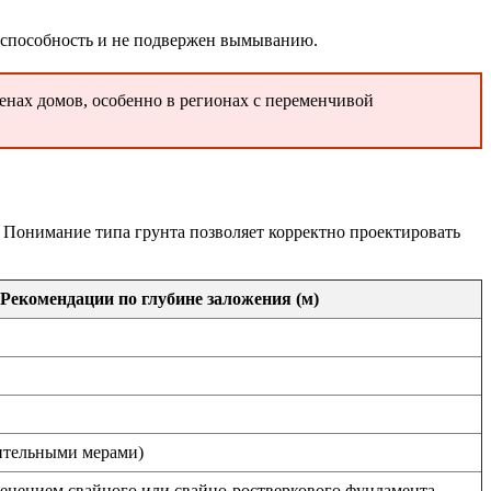
 способность и не подвержен вымыванию.
енах домов, особенно в регионах с переменчивой
. Понимание типа грунта позволяет корректно проектировать
Рекомендации по глубине заложения (м)
нительными мерами)
именением свайного или свайно-ростверкового фундамента