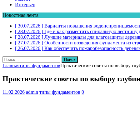
Интерьер
Новостная лента
[ 30.07.2026 ]
Варианты повышения водонепроницаемости
[ 28.07.2026 ]
Где и как разместить спиральную лестниц
[ 28.07.2026 ]
Лучшие материалы для влагозащиты дерев
[ 27.07.2026 ]
Особенности возведения фундамента из стр
[ 26.07.2026 ]
Как обеспечить пожаробезопасность дере
Найти:
Главная
типы фундаментов
Практические советы по выбору глу
Практические советы по выбору глуби
11.02.2026
admin
типы фундаментов
0