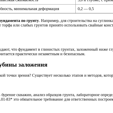
обность, минимальная деформация
0,2 — 0,5
фундамента по грунту
. Например, для строительства на суглин
е торфа или слабых грунтов принято использовать свайные конст
ают, что фундамент в глинистых грунтах, заложенный ниже гл
 считается практически незаметным и безопасным.
убины заложения
кой точки зрения? Существует несколько этапов и методов, кот
 бурение скважин, анализ образцов грунта, лабораторное опред
01-83* это обязательное требование для ответственных построек