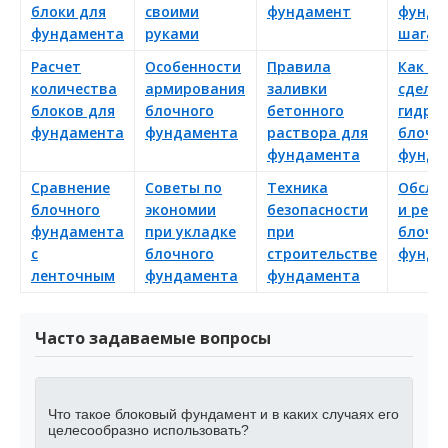
блоки для
своими
фундамент
фунда
фундамента
руками
шагам
Расчет
Особенности
Правила
Как п
количества
армирования
заливки
сдела
блоков для
блочного
бетонного
гидро
фундамента
фундамента
раствора для
блочн
фундамента
фунда
Сравнение
Советы по
Техника
Обслу
блочного
экономии
безопасности
и рем
фундамента
при укладке
при
блочн
с
блочного
строительстве
фунда
ленточным
фундамента
фундамента
Часто задаваемые вопросы
Что такое блоковый фундамент и в каких случаях его
целесообразно использовать?