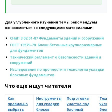
Для углубленного изучения темы рекомендуем
ознакомиться со следующими материалами:
СНиП 3.02.01-87 Фундаменты зданий и сооружений
ГОСТ 13579-78. Блоки бетонные крупноразмерные
для фундаментов
Технический регламент о безопасности зданий и
сооружений
Исследования по прочности и технологии укладки
блоковых фундаментов
Что еще ищут читатели
Как
Инструменты
Подготовка
Техно
правильно
для укладки
участка под
уклад
выбрать
блоков
блочный
блоко