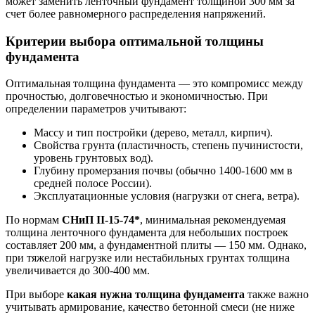
может заменить ленточный фундамент толщиной 300 мм за
счет более равномерного распределения напряжений.
Критерии выбора оптимальной толщины
фундамента
Оптимальная толщина фундамента — это компромисс между
прочностью, долговечностью и экономичностью. При
определении параметров учитывают:
Массу и тип постройки (дерево, металл, кирпич).
Свойства грунта (пластичность, степень пучинистости,
уровень грунтовых вод).
Глубину промерзания почвы (обычно 1400-1600 мм в
средней полосе России).
Эксплуатационные условия (нагрузки от снега, ветра).
По нормам
СНиП II-15-74*
, минимальная рекомендуемая
толщина ленточного фундамента для небольших построек
составляет 200 мм, а фундаментной плиты — 150 мм. Однако,
при тяжелой нагрузке или нестабильных грунтах толщина
увеличивается до 300-400 мм.
При выборе
какая нужна толщина фундамента
также важно
учитывать армирование, качество бетонной смеси (не ниже