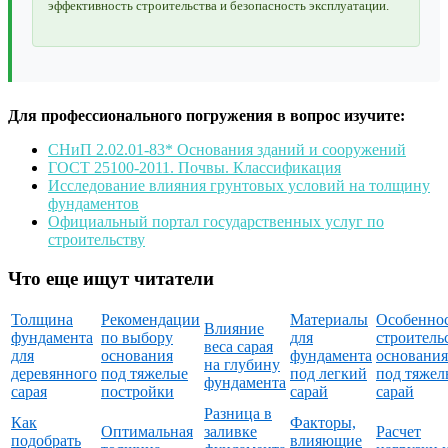
эффективность строительства и безопасность эксплуатации.
Для профессионального погружения в вопрос изучите:
СНиП 2.02.01-83* Основания зданий и сооружений
ГОСТ 25100-2011. Почвы. Классификация
Исследование влияния грунтовых условий на толщину
фундаментов
Официальный портал государственных услуг по
строительству
Что еще ищут читатели
Толщина
Рекомендации
Материалы
Особенно
Влияние
фундамента
по выбору
для
строитель
веса сарая
для
основания
фундамента
основания
на глубину
деревянного
под тяжелые
под легкий
под тяже
фундамента
сарая
постройки
сарай
сарай
Разница в
Как
Факторы,
Оптимальная
заливке
Расчет
подобрать
влияющие