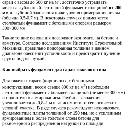
2
сараи с весом до 500 кг на м
, достаточно устраивать
мелкозаглубленный ленточный фундамент толщиной
от 200
мм
и глубиной заложения ниже уровня промерзания почвы
(обычно 0,5-0,7 м). В некоторых случаях применяется
столбчатый фундамент с бетонными опорами размером
300×300 мм.
Такие тонкие основания позволяют экономить на бетоне и
арматуре. Согласно исследованиям Института Строительной
Механики, правильно подобранная толщина в данном
диапазоне обеспечит устойчивость и предотвратит пучение
грунта под нагрузкой.
Как выбрать фундамент для сарая тяжелого типа
Для тяжелых сараев (кирпичных, с бетонными
2
конструкциями, весом свыше 800 кг на м
) необходим
ленточный фундамент с большей толщиной (не менее 300 мм)
и полнотелым армированием. Глубина заложения
увеличивается до 0,8–1 м в зависимости от геологических
условий участка. В ряде случаев рекомендуют использовать
фундаментные плиты толщиной от
150 мм
, но с усиленным
армированием и более толстым слоем бетона для
равномерного распределения нагрузки по площади.