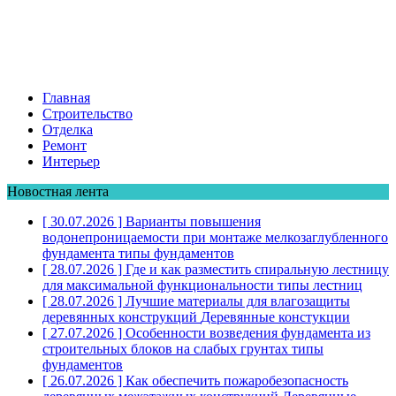
Главная
Строительство
Отделка
Ремонт
Интерьер
Новостная лента
[ 30.07.2026 ]
Варианты повышения
водонепроницаемости при монтаже мелкозаглубленного
фундамента
типы фундаментов
[ 28.07.2026 ]
Где и как разместить спиральную лестницу
для максимальной функциональности
типы лестниц
[ 28.07.2026 ]
Лучшие материалы для влагозащиты
деревянных конструкций
Деревянные констукции
[ 27.07.2026 ]
Особенности возведения фундамента из
строительных блоков на слабых грунтах
типы
фундаментов
[ 26.07.2026 ]
Как обеспечить пожаробезопасность