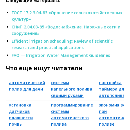
следующие материалы:
ГОСТ 17.2.3.04-83 «Орошение сельскохозяйственных
культур»
СНиП 2.04.03-85 «Водоснабжение. Наружные сети и
сооружения»
Efficient irrigation scheduling: Review of scientific
research and practical applications
FAO — Irrigation Water Management Guidelines
Что еще ищут читатели
автоматический
системы
настройка
полив для дачи
капельного полива
таймера для
своими руками
автополива
установка
программирование
экономия вод
датчиков
системы
при
влажности
автоматического
автоматичес
почвы
полива
поливе